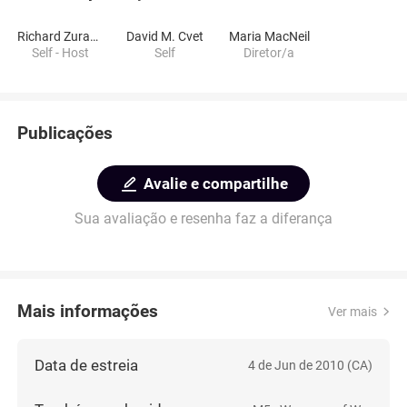
Richard Zurawski
David M. Cvet
Maria MacNeil
Self - Host
Self
Diretor/a
Publicações
Avalie e compartilhe
Sua avaliação e resenha faz a diferança
Mais informações
Ver mais
Data de estreia
4 de Jun de 2010 (CA)