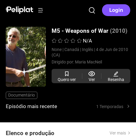
Login
M5 - Weapons of War
(2010)
N/A
None |
Canadá |
Inglês |
4 de Jun de 2010
(CA)
Dirigido por:
Maria MacNeil
Quero ver
Ver
Resenha
Documentário
Episódio mais recente
1 Temporadas
Elenco e produção
Ver mais