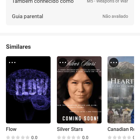
Também conhecido como
M5 - Weapons of War
Guia parental
Não avaliado
Similares
Flow
Silver Stars
0.0
0.0
0.0