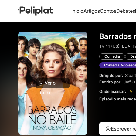
Início
Artigos
Contos
Debates
Barrados 
TV-14 (US) ·
EUA ·
I
Comédia
Dr
Comédia Adolesc
Dirigido por:
Stuart
Escrito por:
Jeff J
Ver o
Onde assistir:
trailer
Episódio mais rec
Escrever 