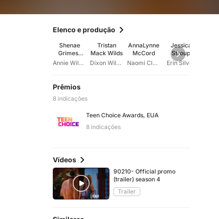
Elenco e produção
Shenae
Tristan
AnnaLynne
Jessica
Mic
Grimes-
Mack Wilds
McCord
Stroup
Ste
Beech
Annie Wilson
Dixon Wilson
Naomi Clark
Erin Silver
Prêmios
8 indicações
Teen Choice Awards, EUA
8 indicações
Vídeos
90210- Official promo
(trailer) season 4
Trailer