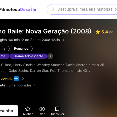
Filmoteca
no Baile: Nova Geração (2008)
5.4
/10
nglês ·
60 min ·
2 de Set de 2008 ·
Mais
ama
Romance
ente
Drama Adolescente
 Gillard
,
Harry Sinclair
,
Wendey Stanzler
,
David Warren
e mais 35
udah
,
Gabe Sachs
,
Darren Star
,
Rob Thomas
e mais 43
ente:
5 Temporadas
resenha
Avaliar
Ver
Quero ver