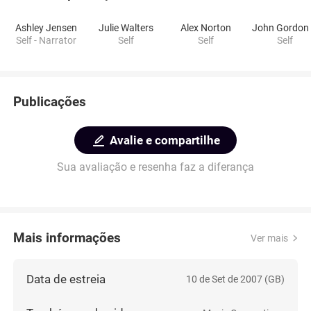
Ashley Jensen
Julie Walters
Alex Norton
Self - Narrator
Self
Self
Self
Publicações
Avalie e compartilhe
Sua avaliação e resenha faz a diferança
Mais informações
Ver mais
Data de estreia
10 de Set de 2007 (GB)