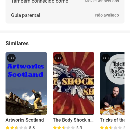
Também conhecido como
Movie Connections
Guia parental
Não avaliado
Similares
Artworks Scotland
The Body Shocking Show
5.8
5.9
5.8