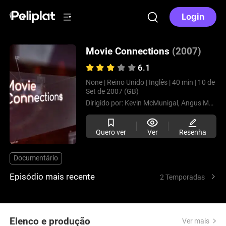
Login
Movie Connections
(2007)
6.1
None |
Reino Unido |
Inglês |
40 min |
10 de
Set de 2007 (GB)
Dirigido por:
Kevin McMunigal,
Angus McIntyre,
Quero ver
Ver
Resenha
Documentário
Episódio mais recente
2 Temporadas
Elenco e produção
Ver mais