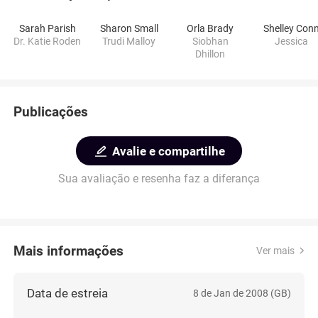
Sarah Parish
Sharon Small
Orla Brady
Shelley Con
Dr. Katie Roden
Trudi Malloy
Siobhan
Jessica
Dhillon
Publicações
Avalie e compartilhe
Sua avaliação e resenha faz a diferança
Mais informações
Ver mais
Data de estreia
8 de Jan de 2008 (GB)