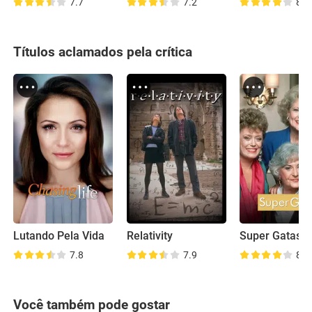
7.7
7.2
8.3
Títulos aclamados pela crítica
Lutando Pela Vida
Relativity
Super Gatas
7.8
7.9
8.6
Você também pode gostar