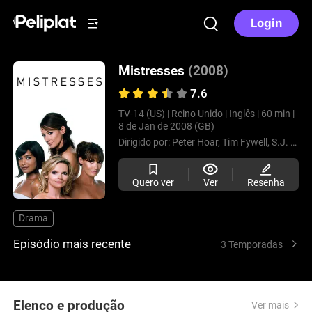
Login
Mistresses
(2008)
7.6
TV-14 (US) |
Reino Unido |
Inglês |
60 min |
8 de Jan de 2008 (GB)
Dirigido por:
Peter Hoar,
Tim Fywell,
S.J. Clarkson,
Quero ver
Ver
Resenha
Drama
Episódio mais recente
3 Temporadas
Elenco e produção
Ver mais