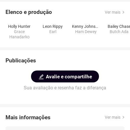
Elenco e produção
Ver mais
Holly Hunter
Leon Rippy
Kenny Johnson
Bailey Chas
Grace
Earl
Ham Dewey
Butch Ada
Hanadarko
Publicações
Avalie e compartilhe
Sua avaliação e resenha faz a diferança
Mais informações
Ver mais