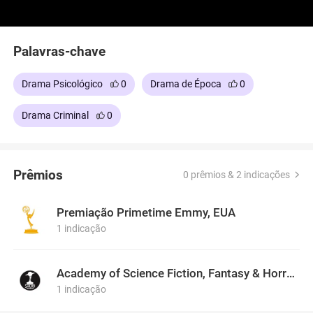
Palavras-chave
Drama Psicológico
0
Drama de Época
0
Drama Criminal
0
Prêmios
0 prêmios & 2 indicações
Premiação Primetime Emmy, EUA
1 indicação
Academy of Science Fiction, Fantasy & Horror Films, USA
1 indicação