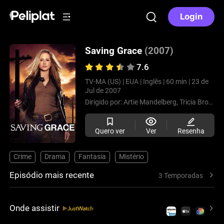
Login
Saving Grace
(2007)
7.6
TV-MA (US) |
EUA |
Inglês |
60 min |
23 de
Jul de 2007
Dirigido por:
Artie Mandelberg,
Tricia Brock,
G
Quero ver
Ver
Resenha
Crime
Drama
Fantasia
Mistério
Episódio mais recente
3 Temporadas
Onde assistir