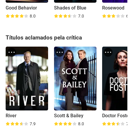
Good Behavior
Shades of Blue
Rosewood
8.0
7.0
6.8
Títulos aclamados pela crítica
River
Scott & Bailey
Doctor Foster
7.9
8.0
7.6