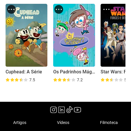
Cuphead: A Série
Os Padrinhos Mágicos
7.5
7.2
5.4
Artigos
Vídeos
Filmoteca