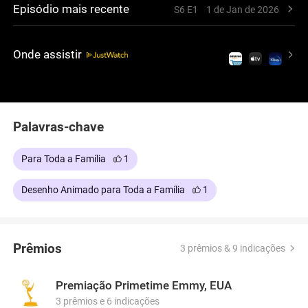
Episódio mais recente
S6 E1
1 de Jan de 2026
planos exagerados do Dr. Heinz Doofenshmirtz
sem que os irmãos percebam.
Onde assistir
Palavras-chave
Para Toda a Família
1
Desenho Animado para Toda a Família
1
Prêmios
3 prêmios & 9 indicações
Premiação Primetime Emmy, EUA
3 prêmios e 6 indicações