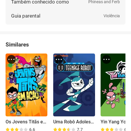
Também conhecido como
Phineas and Ferb
Guia parental
Violência
Similares
Os Jovens Titãs em Ação!
Uma Robô Adolescente
Yin Yang Yo!
6.6
7.7
6.2