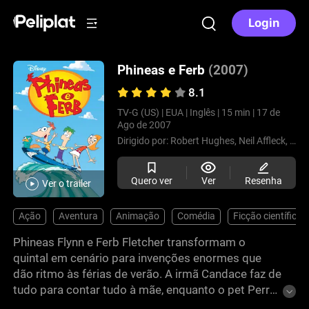
Login
Phineas e Ferb
(2007)
8.1
TV-G (US) |
EUA |
Inglês |
15 min |
17 de
Ago de 2007
Dirigido por:
Robert Hughes,
Neil Affleck,
Zac 
Quero ver
Ver
Resenha
Ver o trailer
Ação
Aventura
Animação
Comédia
Ficção científica
Phineas Flynn e Ferb Fletcher transformam o
quintal em cenário para invenções enormes que
dão ritmo às férias de verão. A irmã Candace faz de
tudo para contar tudo à mãe, enquanto o pet Perry
leva uma vida secreta como agente, frustrando os