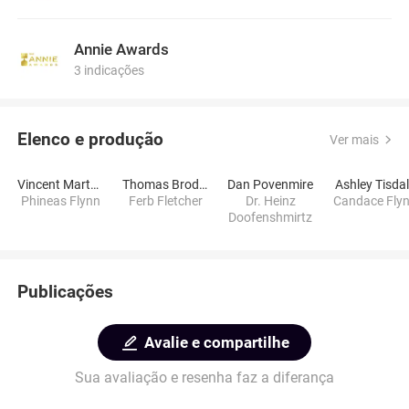
Annie Awards
3 indicações
Elenco e produção
Ver mais
Vincent Martella
Thomas Brodie-Sangster
Dan Povenmire
Ashley Tisda
Phineas Flynn
Ferb Fletcher
Dr. Heinz
Candace Fly
Doofenshmirtz
Publicações
Avalie e compartilhe
Sua avaliação e resenha faz a diferança