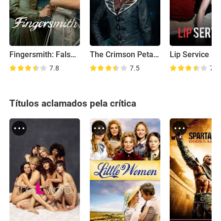
Fingersmith: Falsas Aparências
The Crimson Petal and the White
Lip Service
7.8
7.5
7.5
Títulos aclamados pela crítica