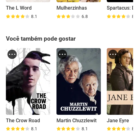
The L Word
Mulherzinhas
8.1
6.8
8.6
Você também pode gostar
The Crow Road
Martin Chuzzlewit
Jane Eyre
8.1
8.1
8.5