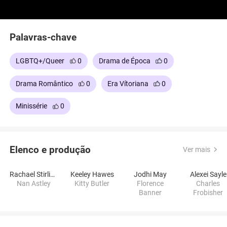
Palavras-chave
LGBTQ+/Queer
0
Drama de Época
0
Drama Romântico
0
Era Vítoriana
0
Minissérie
0
Elenco e produção
Ver mais
Rachael Stirling
Keeley Hawes
Jodhi May
Alexei Sayle
Nan Astley
Kitty Butler
Florence
Charles
Banner
Frobisher