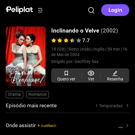
Login
Inclinando o Velve
(2002)
7.7
18 (GB) |
Reino Unido |
Inglês |
59 min |
16
de Mai de 2004
Dirigido por:
Geoffrey Sax
Quero ver
Ver
Resenha
Ver o trailer
Drama
Romance
Episódio mais recente
1 Temporadas
Onde assistir