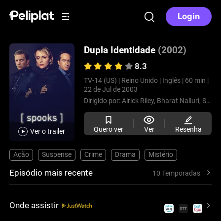
Login
Dupla Identidade
(2002)
8.3
TV-14 (US) |
Reino Unido |
Inglês |
60 min |
22 de Jul de 2003
Dirigido por:
Alrick Riley,
Bharat Nalluri,
Sam Miller,
Quero ver
Ver
Resenha
Ver o trailer
Ação
Suspense
Crime
Drama
Mistério
Episódio mais recente
10 Temporadas
Onde assistir