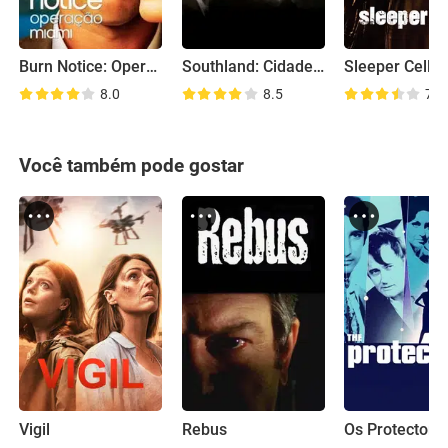
Burn Notice: Operação Miami
Southland: Cidade do Crime
Sleeper Cell
8.0
8.5
7.9
Você também pode gostar
Vigil
Rebus
Os Protectore