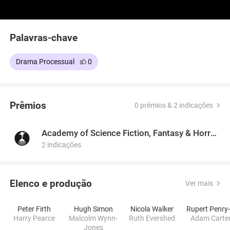
Palavras-chave
Drama Processual
0
Prêmios
0 prêmios & 2 indicações
Academy of Science Fiction, Fantasy & Horror Films, USA
2 indicações
Elenco e produção
Ver mais
Peter Firth
Hugh Simon
Nicola Walker
Harry Pearce
Malcolm Wynn-
Ruth Evershed
Adam Carte
Jones