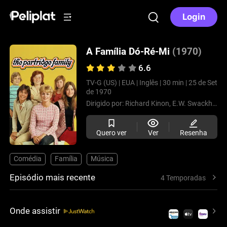
Login
A Família Dó-Ré-Mi
(1970)
6.6
TV-G (US) |
EUA |
Inglês |
30 min |
25 de Set
de 1970
Dirigido por:
Richard Kinon,
E.W. Swackhamer,
Quero ver
Ver
Resenha
Comédia
Família
Música
Episódio mais recente
4 Temporadas
Onde assistir