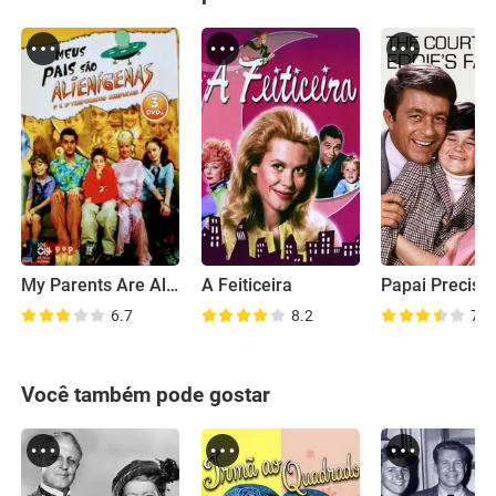
My Parents Are Aliens
A Feiticeira
6.7
8.2
7.3
Você também pode gostar