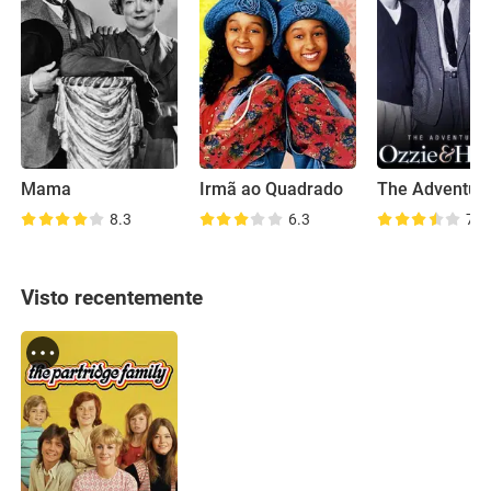
Mama
Irmã ao Quadrado
8.3
6.3
7.4
Visto recentemente