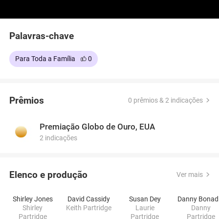
Palavras-chave
Para Toda a Família
0
Prêmios
0 prêmios & 2 indicações
Premiação Globo de Ouro, EUA
2 indicações
Elenco e produção
Ver mais
Shirley Jones
David Cassidy
Susan Dey
D
Shirley
Keith Partridge
Laurie
Danny
Partridge
Partridge
Partridge