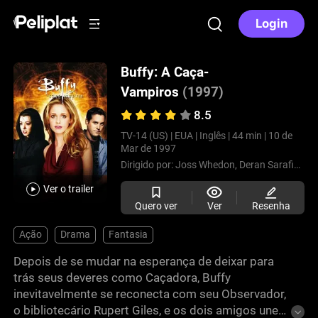
Login
Buffy: A Caça-
Vampiros
(1997)
8.5
TV-14 (US) |
EUA |
Inglês |
44 min |
10 de
Mar de 1997
Dirigido por:
Joss Whedon,
Deran Sarafian,
M
Ver o trailer
Quero ver
Ver
Resenha
Ação
Drama
Fantasia
Depois de se mudar na esperança de deixar para
trás seus deveres como Caçadora, Buffy
inevitavelmente se reconecta com seu Observador,
o bibliotecário Rupert Giles, e os dois amigos unem