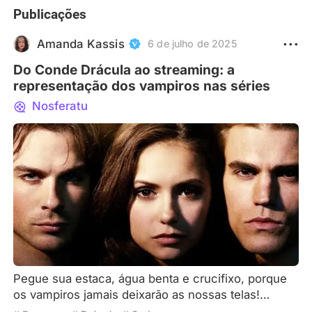
Publicações
Amanda Kassis
6 de julho de 2025
Do Conde Drácula ao streaming: a
representação dos vampiros nas séries
Nosferatu
Pegue sua estaca, água benta e crucifixo, porque
os vampiros jamais deixarão as nossas telas!
Porém, se preferir, sinta-se à vontade para