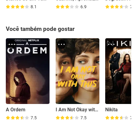
8.1
6.9
7.6
Você também pode gostar
A Ordem
I Am Not Okay with This
Nikita
7.5
7.5
7.7