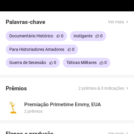
Palavras-chave
Ver mais
Documentário Histórico
0
Instigante
0
Para Historiadores Amadores
0
Guerra de Secessão
0
Táticas Militares
0
Prêmios
2 prêmios & 0 indicações
Premiação Primetime Emmy, EUA
2 prêmios
Elenco e produção
Ver mais