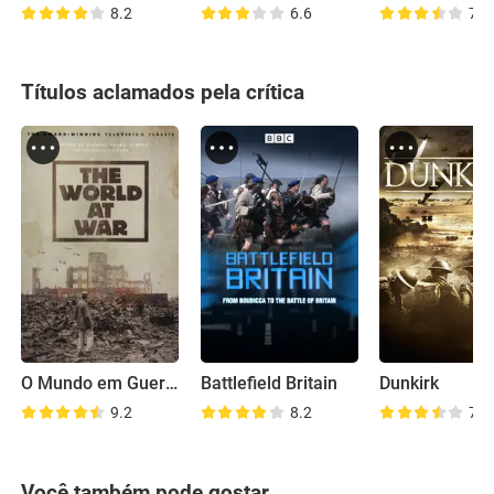
8.2
6.6
7.6
Títulos aclamados pela crítica
O Mundo em Guerra
Battlefield Britain
Dunkirk
9.2
8.2
7.3
Você também pode gostar