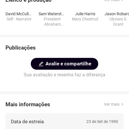
David McCullough
Sam Waterston
Julie Harris
Jason Robar
Self - Narrator
President
Mary Chestnut
Ulysses S.
Abraham
Grant
Lincoln
Publicações
Avalie e compartilhe
Sua avaliação e resenha faz a diferança
Mais informações
Ver mais
Data de estreia
23 de Set de 1990