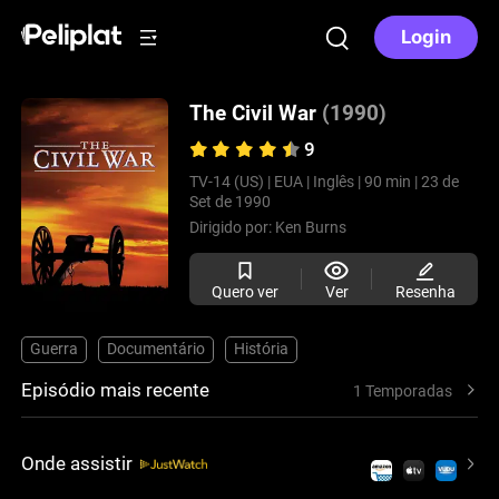
Login
The Civil War
(1990)
9
TV-14 (US) |
EUA |
Inglês |
90 min |
23 de
Set de 1990
Dirigido por:
Ken Burns
Quero ver
Ver
Resenha
Guerra
Documentário
História
Episódio mais recente
1 Temporadas
Onde assistir