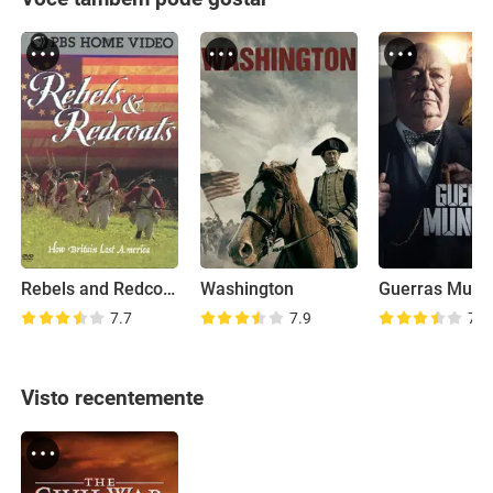
Rebels and Redcoats
Washington
Guerras Mund
7.7
7.9
7.9
Visto recentemente