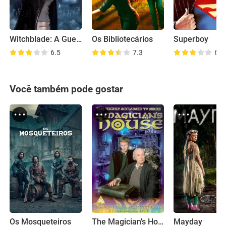
Witchblade: A Guerreira Imortal
Os Bibliotecários
Superboy
6.5
7.3
6.0
Você também pode gostar
Os Mosqueteiros
The Magician's House
Mayday