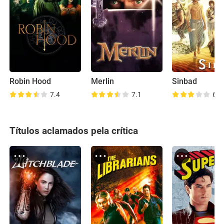
Robin Hood
Merlin
Sinbad
7.4
7.1
6.3
Títulos aclamados pela crítica