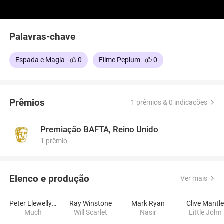
Palavras-chave
Espada e Magia
0
Filme Peplum
0
Prêmios
1 prêmios & 0 indicações
Premiação BAFTA, Reino Unido
1 prêmio
Elenco e produção
Ver mais
Peter Llewellyn Williams
Ray Winstone
Mark Ryan
Clive Mantl
Much
Will Scarlet
Nasir
Little John