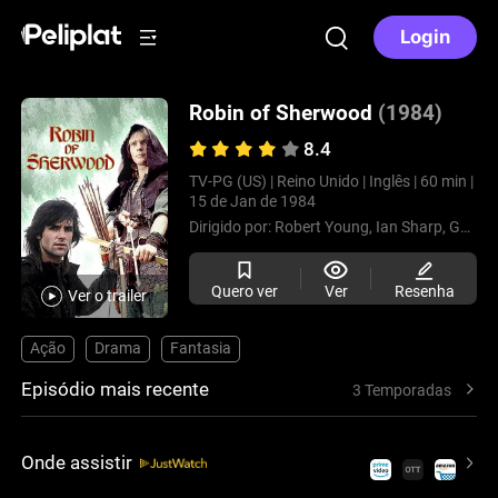
Login
Robin of Sherwood
(1984)
8.4
TV-PG (US) |
Reino Unido |
Inglês |
60 min |
15 de Jan de 1984
Dirigido por:
Robert Young,
Ian Sharp,
Gerry Mill,
Quero ver
Ver
Resenha
Ver o trailer
Ação
Drama
Fantasia
Episódio mais recente
3 Temporadas
Onde assistir