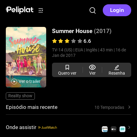
Login
Summer House
(2017)
6.6
TV-14 (US) |
EUA |
Inglês |
43 min |
16 de
Jan de 2017
Quero ver
Ver
Resenha
Ver o trailer
Reality show
Episódio mais recente
10 Temporadas
Onde assistir