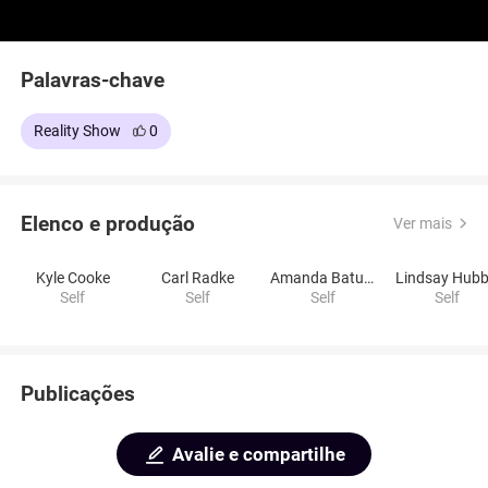
Palavras-chave
Reality Show
0
Elenco e produção
Ver mais
Kyle Cooke
Carl Radke
Amanda Batula
Self
Self
Self
Self
Publicações
Avalie e compartilhe