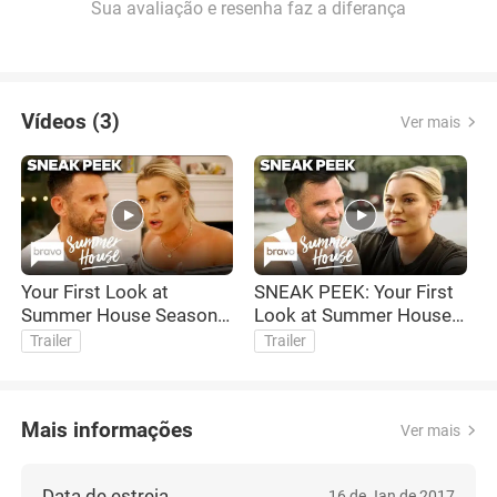
Sua avaliação e resenha faz a diferança
Vídeos (3)
Ver mais
Your First Look at
SNEAK PEEK: Your First
S
Summer House Season 9
Look at Summer House
S
| Summer House | Bravo
Season 8! | Summer
P
Trailer
Trailer
House | Bravo
1
Mais informações
Ver mais
Data de estreia
16 de Jan de 2017