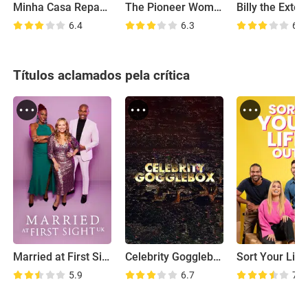
Minha Casa Repaginada
The Pioneer Woman
6.4
6.3
6.2
Títulos aclamados pela crítica
Married at First Sight UK
Celebrity Gogglebox
Sort Your Life
5.9
6.7
7.9