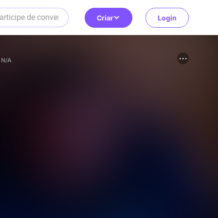
Criar
Login
N/A