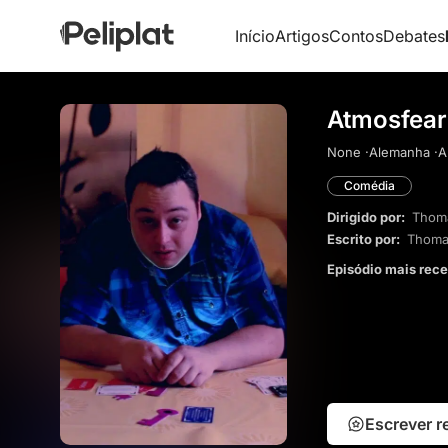
Início
Artigos
Contos
Debates
Atmosfear
None ·
Alemanha ·
A
Comédia
Dirigido por:
Thoma
Escrito por:
Thoma
Episódio mais rec
Escrever 