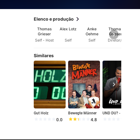
Elenco e produção
Thomas
Alex Lotz
Anke
Thomas
Tho
Grieser
Oehme
Grieser
Gri
Self - Host
Self
Self
Diretor/a
Aut
Similares
Gut Holz
Bewegte Männer
UND DU? - mit Aladdin Jameel
B
0.0
4.8
0.0