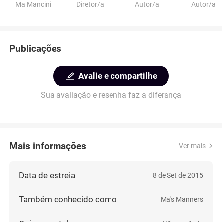
Ma Mancini
Diretor/a
Autor/a
Autor/a
Publicações
Avalie e compartilhe
Sua avaliação e resenha faz a diferança
Mais informações
Ver mais
Data de estreia
8 de Set de 2015
Também conhecido como
Ma's Manners