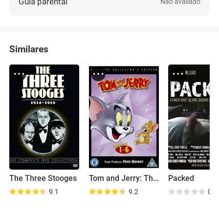
Guia parental
Não avaliado
Similares
The Three Stooges
Tom and Jerry: The Classic Collection
Packed
9.1
9.2
0.0