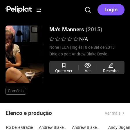
Login
Ma's Manners
(2015)
N/A
None |
EUA |
Inglês |
8 de Set de 2015
Dirigido por:
Andrew Blake Doyle
Quero ver
Ver
Resenha
Comédia
Elenco e produção
Ver mais
Ro Delle Grazie
Andrew Blake Doyle
Andrew Blake Doyle
Andy Duga