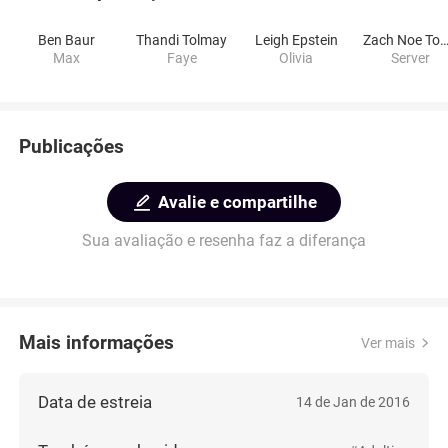
Ben Baur
Thandi Tolmay
Leigh Epstein
Zach Noe Towe
Max
Faye
Olivia
Server
Publicações
Avalie e compartilhe
Sua avaliação e resenha faz a diferança
Mais informações
Ver mais
Data de estreia
14 de Jan de 2016