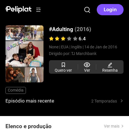
Login
#Adulting
(2016)
6.4
None |
EUA |
Inglês |
14 de Jan de 2016
Dirigido por:
TJ Marchbank
Quero ver
Ver
Resenha
Comédia
Episódio mais recente
2 Temporadas
Elenco e produção
Ver mais