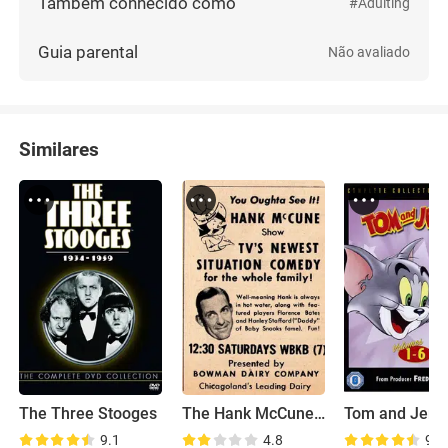
Também conhecido como
#Adulting
Guia parental
Não avaliado
Similares
The Three Stooges
The Hank McCune Show
9.1
4.8
9.2