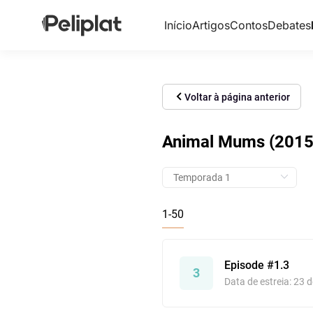
Início
Artigos
Contos
Debates
Voltar à página anterior
Animal Mums (2015)
1-50
Episode #1.3
3
Data de estreia: 23 