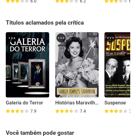
6.0
6.2
6.9
Títulos aclamados pela crítica
Galeria do Terror
Histórias Maravilhosas Bendix
Suspense
7.9
7.4
7.4
Você também pode gostar