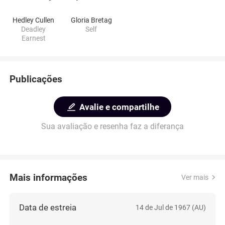
Hedley Cullen
Gloria Bretag
Deadley
Self
Earnest
Publicações
Avalie e compartilhe
Sua avaliação e resenha faz a diferança
Mais informações
Ver mais
Data de estreia
14 de Jul de 1967 (AU)