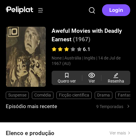
Login
Aweful Movies with Deadly
Earnest
(1967)
6.1
None |
Austrália |
Inglês |
14 de Jul de
1967 (AU)
Quero ver
Ver
Resenha
Suspense
Comédia
Ficção científica
Drama
Fantasia
Episódio mais recente
9 Temporadas
Elenco e produção
Ver mais