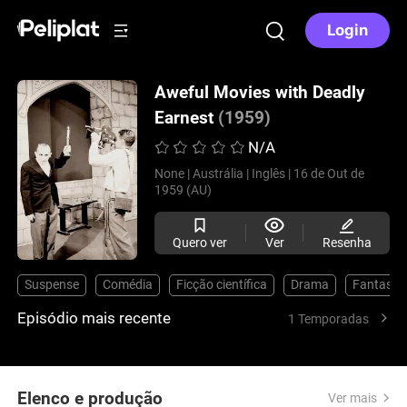
Login
Aweful Movies with Deadly
Earnest
(1959)
N/A
None |
Austrália |
Inglês |
16 de Out de
1959 (AU)
Quero ver
Ver
Resenha
Suspense
Comédia
Ficção científica
Drama
Fantasia
Episódio mais recente
1 Temporadas
Elenco e produção
Ver mais