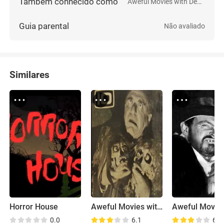
Também conhecido como
Aweful Movies with Deadly Earnest
Guia parental
Não avaliado
Similares
Horror House
Aweful Movies with Deadly Earnest
0.0
6.1
6.2