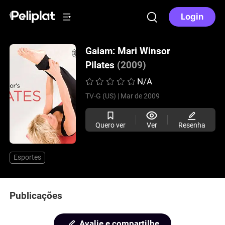
Login
Gaiam: Mari Winsor
Pilates
(2009)
N/A
TV-G (US) |
Mar de 2009
Quero ver
Ver
Resenha
Esportes
Publicações
Avalie e compartilhe