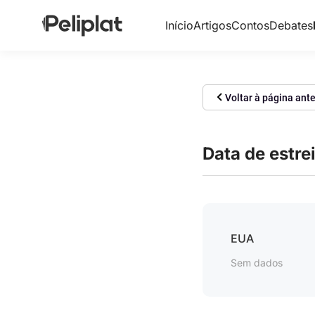
Início
Artigos
Contos
Debates
Voltar à página ante
Data de estre
EUA
Sem dados