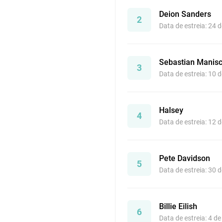
Deion Sanders
2
Data de estreia: 24 
Sebastian Manisc
3
Data de estreia: 10 
Halsey
4
Data de estreia: 12 
Pete Davidson
5
Data de estreia: 30 
Billie Eilish
6
Data de estreia: 4 d