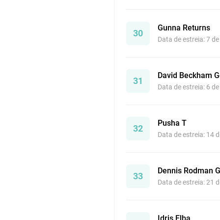
Gunna Returns
30
Data de estreia: 7 d
David Beckham G
31
Data de estreia: 6 d
Pusha T
32
Data de estreia: 14 
Dennis Rodman G
33
Data de estreia: 21 
Idris Elba