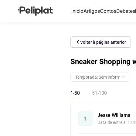
Início
Artigos
Contos
Debates
Voltar à página anterior
Sneaker Shopping w
1-50
51-100
Jesse Williams
1
Data de estreia: 17 