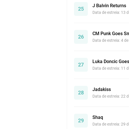
J Balvin Returns
25
Data de estreia: 13 
CM Punk Goes Sn
26
Data de estreia: 4 d
Luka Doncic Goes
27
Data de estreia: 11 
Jadakiss
28
Data de estreia: 22 
Shaq
29
Data de estreia: 29 