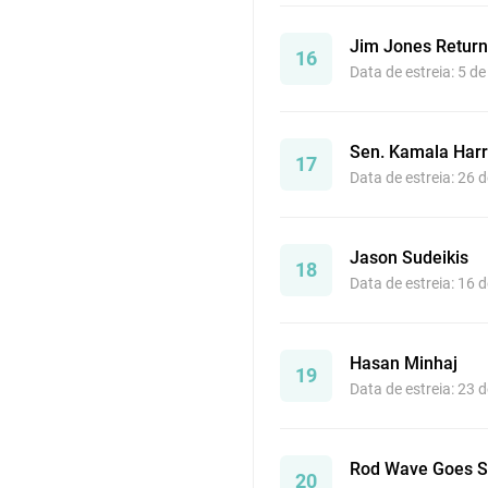
Jim Jones Retur
16
Data de estreia: 5 d
Sen. Kamala Harr
17
Data de estreia: 26 
Jason Sudeikis
18
Data de estreia: 16 
Hasan Minhaj
19
Data de estreia: 23 
Rod Wave Goes S
20