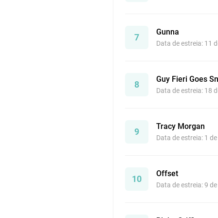
Gunna
7
Data de estreia: 11 
Guy Fieri Goes S
8
Data de estreia: 18 
Tracy Morgan
9
Data de estreia: 1 d
Offset
10
Data de estreia: 9 d