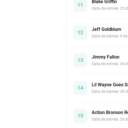
Blake Griffin
11
Data de estreia: 25 
Jeff Goldblum
12
Data de estreia: 9 d
Jimmy Fallon
13
Data de estreia: 24 
Lil Wayne Goes 
14
Data de estreia: 30 
Action Bronson R
15
Data de estreia: 28 