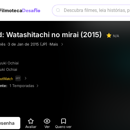
Filmoteca
: Watashitachi no mirai (2015)
N/A
ês ·
3 de Jan de 2015 (JP) ·
Mais
uki Ochiai
ki Ochiai
ente:
1 Temporadas
resenha
Avaliar
Ver
Quero ver