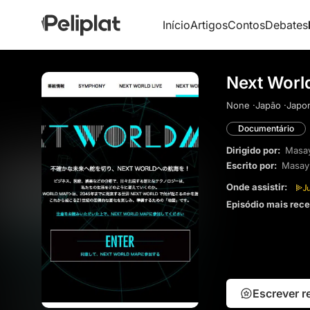
Início
Artigos
Contos
Debates
Next World
None ·
Japão ·
Japon
Documentário
Dirigido por:
Masay
Escrito por:
Masayu
Onde assistir:
Episódio mais rec
Escrever 