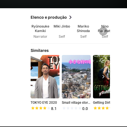
Elenco e produção
Ryûnosuke
Miki Jinbo
Mariko
Nino
S
Kamiki
Shinoda
Furuhata
Hira
Narrator
Self
Self
Self
Se
Similares
TOKYO EYE 2020
Small village story Italy
Getting Dirty in Japan
8.1
0.0
9.1