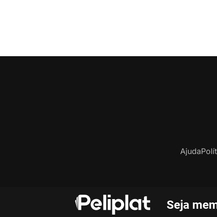
Ajuda
Polí
Seja mem
C