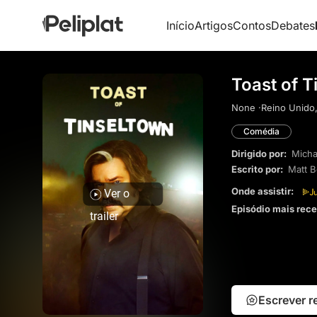
Início
Artigos
Contos
Debates
Toast of T
None ·
Reino Unido
Comédia
Dirigido por:
Mich
Escrito por:
Matt B
Onde assistir:
Ver o
Episódio mais rec
trailer
Escrever 