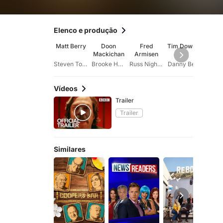
Elenco e produção
Matt Berry
Doon
Fred
Tim Downie
Sha
Mackichan
Armisen
La
Steven Toast
Brooke Hooberman
Russ Nightlife
Danny Bear
Vídeos
Trailer
Trailer
Similares