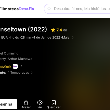
Filmoteca
inseltown (2022)
7.4
/10
, EUA ·
Inglês ·
28 min ·
4 de Jan de 2022 ·
Mais
ael Cumming
erry
,
Arthur Mathews
ente:
1 Temporadas
resenha
Avaliar
Ver
Quero ver