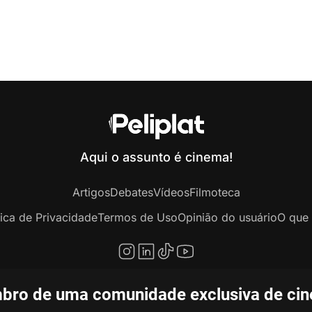
Aqui o assunto é cinema!
Artigos
Debates
Vídeos
Filmoteca
tica de Privacidade
Termos de Uso
Opinião do usuário
O que 
bro de uma comunidade exclusiva de ciné
opyright © 2020-2026 Peliplat Technology Co., Ltd. Todos os direitos reservado