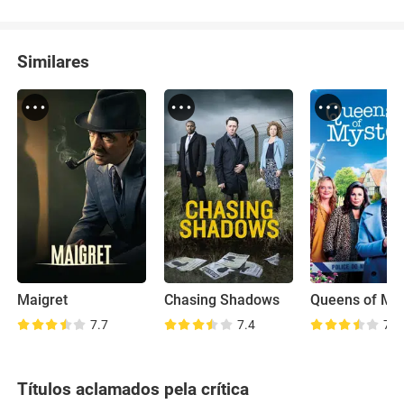
Similares
Maigret
Chasing Shadows
Queens of My
7.7
7.4
7.3
Títulos aclamados pela crítica