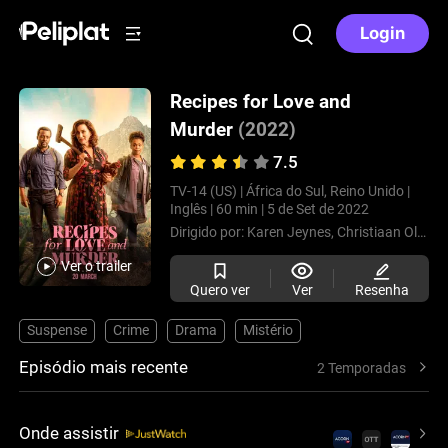
Login
Recipes for Love and
Murder
(2022)
7.5
TV-14 (US) |
África do Sul, Reino Unido |
Inglês |
60 min |
5 de Set de 2022
Dirigido por:
Karen Jeynes,
Christiaan Olwagen,
Ver o trailer
Quero ver
Ver
Resenha
Suspense
Crime
Drama
Mistério
Episódio mais recente
2 Temporadas
Onde assistir