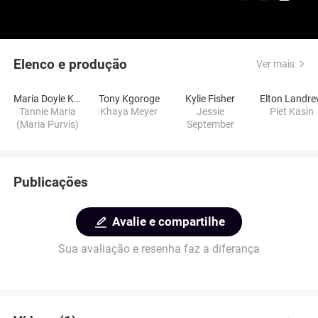
Elenco e produção
Ver mais
Maria Doyle Kennedy
Tony Kgoroge
Kylie Fisher
Elton Landr
Tannie Maria
Khaya Meyer
Jessie
Piet Kasin
(Maria Purvis)
September
Publicações
Avalie e compartilhe
Sua avaliação e resenha faz a diferança