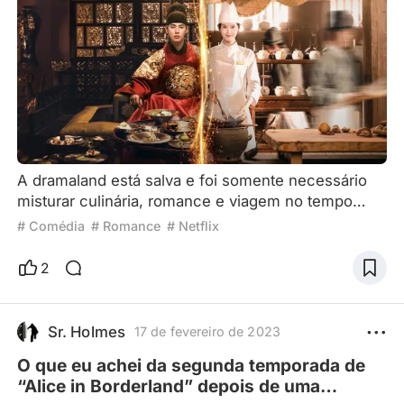
A dramaland está salva e foi somente necessário
misturar culinária, romance e viagem no tempo
para que os dorameiros se encantassem por uma
# Comédia
# Romance
# Netflix
produção sul-coreana em um ano que tem sido, no
mínimo, água com salsicha em termos de
2
popularidade — e sim, este é apenas o primeiro
trocadilho com comida que usarei ao longo do
artigo. Com o episódio final disponibilizado hoje,
Sr. Holmes
17 de fevereiro de 2023
este parece ser o momento idea
O que eu achei da segunda temporada de
“Alice in Borderland” depois de uma