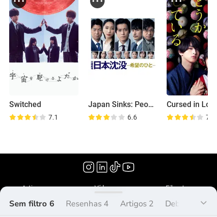
Switched
Japan Sinks: People of Hope
Cursed in Lov
7.1
6.6
7.2
(2020)
Artigos
Vídeos
Filmoteca
Sem filtro 6
Resenhas 4
Artigos 2
Debate 0
L
O que é Peliplat?