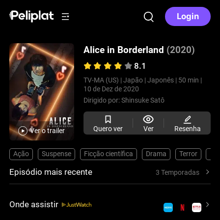
Login
Alice in Borderland
(2020)
8.1
TV-MA (US) |
Japão |
Japonês |
50 min |
10 de Dez de 2020
Dirigido por:
Shinsuke Satô
Quero ver
Ver
Resenha
Ver o trailer
Ação
Suspense
Ficção científica
Drama
Terror
Mis
Episódio mais recente
3 Temporadas
Onde assistir