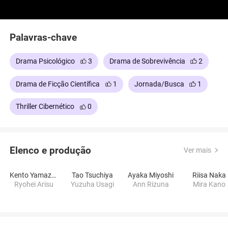
Palavras-chave
Drama Psicológico
3
Drama de Sobrevivência
2
Drama de Ficção Científica
1
Jornada/Busca
1
Thriller Cibernético
0
Elenco e produção
Ver mais
Kento Yamazaki
Tao Tsuchiya
Ayaka Miyoshi
Riisa Naka
Ryohei Arisu
Yuzuha Usagi
Ann Rizuna
Mira Kano