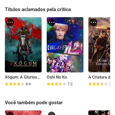
Títulos aclamados pela crítica
Xógum: A Gloriosa Saga do Japão
Oshi No Ko
8.4
7.2
7.8
Você também pode gostar