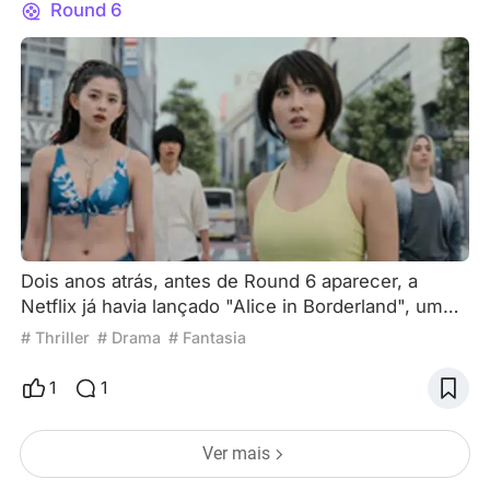
maratona
Round 6
Dois anos atrás, antes de Round 6 aparecer, a
Netflix já havia lançado "Alice in Borderland", um
drama japonês baseado na temática do jogo de
# Thriller
# Drama
# Fantasia
sobrevivência. Um jogo de sobrevivência deve ser
cruel, em termos de instigante e crueldade, esse
1
1
drama é muito mais avançado do que "Round 6" , e
também é o lugar onde os fãs ficam indignados. A
Ver mais
primeira temporada de "Alice in Borderland" foi
lançada antes