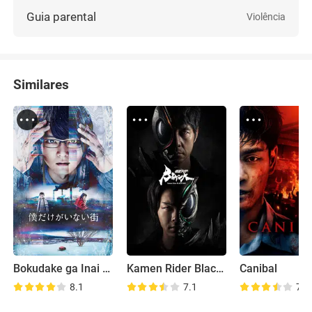
Guia parental
Violência
Similares
Bokudake ga Inai Machi
Kamen Rider Black Sun
Canibal
8.1
7.1
7.4