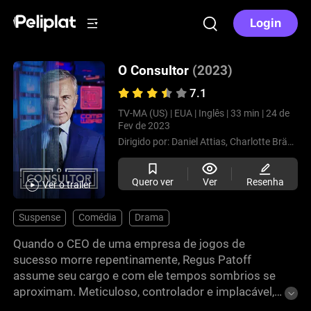
Login
O Consultor
(2023)
7.1
TV-MA (US) |
EUA |
Inglês |
33 min |
24 de
Fev de 2023
Dirigido por:
Daniel Attias,
Charlotte Brändström,
Quero ver
Ver
Resenha
Ver o trailer
Suspense
Comédia
Drama
Quando o CEO de uma empresa de jogos de
sucesso morre repentinamente, Regus Patoff
assume seu cargo e com ele tempos sombrios se
aproximam. Meticuloso, controlador e implacável,
Patoff dirige a empresa com um punho de ferro,