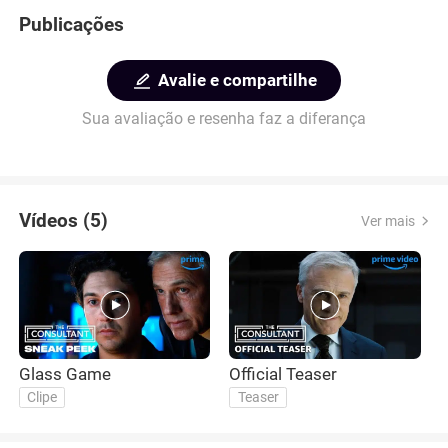
Publicações
Avalie e compartilhe
Sua avaliação e resenha faz a diferança
Vídeos (5)
Ver mais
Glass Game
Official Teaser
M
Clipe
Teaser