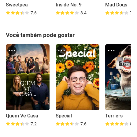
Sweetpea
Inside No. 9
Mad Dogs
7.6
8.4
7.5
Você também pode gostar
Quem Vê Casa
Special
Terriers
7.2
7.6
8.3