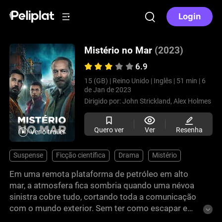
Login
Mistério no Mar
(2023)
6.9
15 (GB) |
Reino Unido |
Inglês |
51 min |
6
de Jan de 2023
Dirigido por:
John Strickland,
Alex Holmes
Quero ver
Ver
Resenha
Ver o trailer
Suspense
Ficção científica
Drama
Mistério
Em uma remota plataforma de petróleo em alto
mar, a atmosfera fica sombria quando uma névoa
sinistra cobre tudo, cortando toda a comunicação
com o mundo exterior. Sem ter como escapar e
sem ter onde se esconder, a tripulação precisa