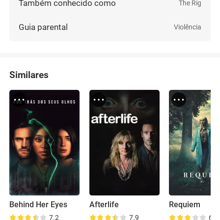
Também conhecido como
The Rig
Guia parental
Violência
Similares
Behind Her Eyes
Afterlife
Requiem
7.2
7.9
6.4