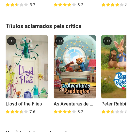
5.7
8.2
8.1
Títulos aclamados pela crítica
Lloyd of the Flies
As Aventuras de Paddington
Peter Rabbit
7.6
8.2
5.7