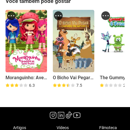
Você também pode gostar
Moranguinho: Aventuras em Tutti Frutti
O Bicho Vai Pegar: O Chamado da Natureza
6.3
7.5
2.4
Artigos
Vídeos
Filmoteca