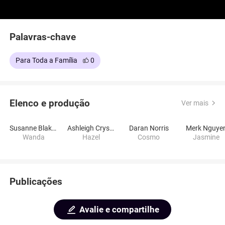
Palavras-chave
Para Toda a Família
0
Elenco e produção
Ver mais
Susanne Blakeslee
Ashleigh Crystal Hairston
Daran Norris
Merk Nguye
Wanda
Hazel
Cosmo
Jasmine
Publicações
Avalie e compartilhe