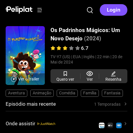
Login
Os Padrinhos Mágicos: Um
Novo Desejo
(2024)
6.7
TV-Y7 (US) |
EUA |
Inglês |
22 min |
20 de
Mai de 2024
Ver o trailer
Quero ver
Ver
Resenha
Aventura
Animação
Comédia
Família
Fantasia
Episódio mais recente
1 Temporadas
Onde assistir