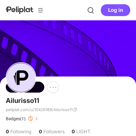
Log in
Follow
Ailurisso11
peliplat.com/u/10426189/Ailurisso11
Badges(1):
0
0
0
Following
Followers
LIGHT