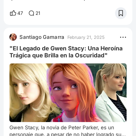
deberes. Desde que descubrió sus poderes,
había tenido que aprender a controlarlos y a vivir
47
21
con el miedo de lastimar a aquellos que amaba.
Pero después de la batalla contra el príncipe
Hans, Elsa se sintió más sola que nunca.
Santiago Gamarra
February 21, 2025
Mientras tanto, en un rincón de la ciudad, un
joven llamado Ryder estaba luc
"El Legado de Gwen Stacy: Una Heroína
Trágica que Brilla en la Oscuridad"
Gwen Stacy, la novia de Peter Parker, es un
personaje que, a pesar de no haber logrado su