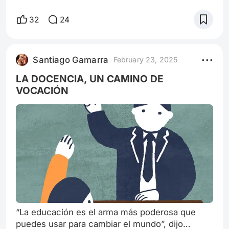
Elliot y regresó a su planeta natal. Elliot, ahora un
hombre de 53 años, ha construido una vida feliz
32
24
con su esposa, Mary, y sus dos hijos, Jake y
Emily. Jake, de 16 años, es un joven curioso y
aventurero que siempre ha escuchado las
Santiago Gamarra
February 23, 2025
historias de su padre sobre E.T. y su increíble
amistad. Emily, de 12 año
LA DOCENCIA, UN CAMINO DE
VOCACIÓN
“La educación es el arma más poderosa que
puedes usar para cambiar el mundo”, dijo