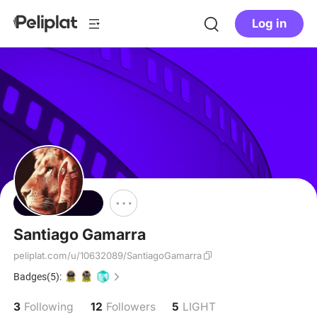
Log in
Follow
Santiago Gamarra
peliplat.com/u/10632089/SantiagoGamarra
Badges(5):
3
12
5
Following
Followers
LIGHT