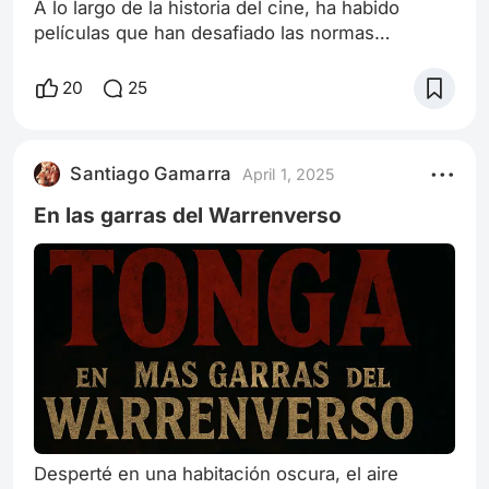
A lo largo de la historia del cine, ha habido
películas que han desafiado las normas
establecidas y han creado su propia narrativa,
dejando una huella indeleble en la industria. El
20
25
cine independiente, en particular, ha sido un
terreno fértil para la innovación y la
experimentación, ofreciendo voces frescas y
Santiago Gamarra
April 1, 2025
perspectivas únicas que a menudo son
ignoradas por los grandes estudios. Este artículo
En las garras del Warrenverso
exp
Desperté en una habitación oscura, el aire