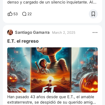
denso y cargado de un silencio inquietante. Al
abrir los ojos, me di cuenta de que no estaba en
mi cama, sino en una antigua casa victoriana,
53
22
con paredes cubiertas de retratos desgastados
y muebles que parecían sacados de otra época.
La luz que entraba a través de las ventanas era
Santiago Gamarra
March 2, 2025
tenue, como si el sol estuviera luchando por
atravesar una densa niebla. Re
E.T. el regreso
Han pasado 43 años desde que E.T., el amable
extraterrestre, se despidió de su querido amigo