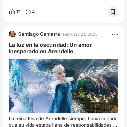
que es la primera entrega de la saga de
películas basadas en la serie de libros de J.K.
12
4
Rowling. La película sigue la historia de Harry
Potter (Daniel Radcliffe), un joven huérfano que
descubre que es un mago y comienza a asistir a
Santiago Gamarra
February 21, 2025
la Escuela de Magia y Hechicería de Hogwarts.
La Estación de King's Cross es un
La luz en la oscuridad: Un amor
inesperado en Arendelle.
La reina Elsa de Arendelle siempre había sentido
que su vida estaba llena de responsabilidades y