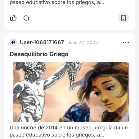
paseo educativo sobre los griegos, a
estudiantes universitarios donde ocurre un
acontecimiento muy extraño….Un apagón de luz
,invade el edificio del museo y la ciudad actual
de Atenas, quedan completamente bajo la
oscuridad de la noche y el brillo de la luna.
User-1068171667
June 22, 2025
Todos de asustan por el inesperado apagón ,por
lo cual deciden buscar las linternas que se encu
Desequilibrio Griego
Una noche de 2014 en un museo, un guía da un
paseo educativo sobre los griegos, a