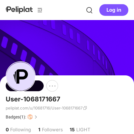
Log in
Follow
User-1068171667
peliplat.com/u/10681716/User-1068171667
Badges(1):
0
1
15
Following
Followers
LIGHT