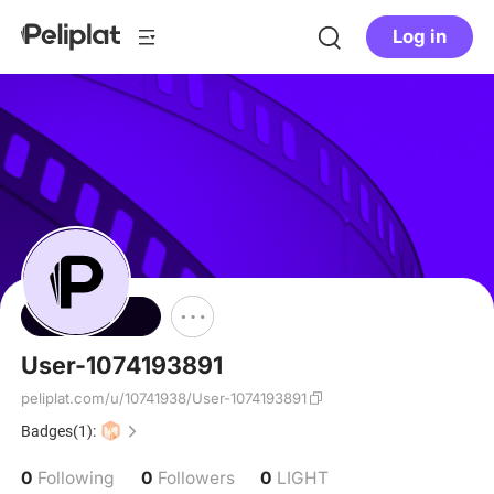
Log in
Follow
User-1074193891
peliplat.com/u/10741938/User-1074193891
Badges(1):
0
0
0
Following
Followers
LIGHT