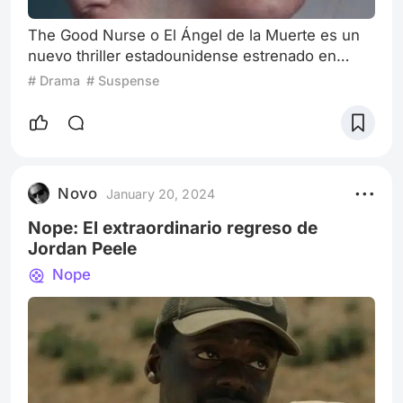
The Good Nurse o El Ángel de la Muerte es un
nuevo thriller estadounidense estrenado en
2022 en la plataforma de Netflix bajo la
# Drama
# Suspense
dirección de Tobias Lindholm.La cinta cuenta
una historia real, la de Charles Cullen (Eddie
Redmayne), un enfermero considerado uno de
los asesinos en serie más prolíficos de la
historia. Fue apodado “El Ángel de la Muerte”,
Novo
January 20, 2024
era un padre y marido que se ganaba la vida co
Nope: El extraordinario regreso de
Jordan Peele
Nope