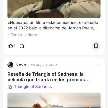
«Nope» es un filme estadounidense, estrenado
en el 2022 bajo la dirección de Jordan Peele,
quien logra combinar diversos géneros como el
# Thriller
# Horror
terror, la comedia y la ciencia ficción.Desde mi
experiencia personal, se trata de una de esas
1
películas de las que no debés saber nada antes
de verla: sorprende, perturba, te hace reír y aún
así transmite un mensaje. Sin decir mucho de
Novo
January 20, 2024
su trama, “Nope” cuenta la
Reseña de Triangle of Sadness: la
película que triunfa en los premios
europeos
Triangle of Sadness