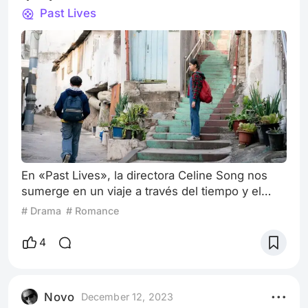
Past Lives
En «Past Lives», la directora Celine Song nos
sumerge en un viaje a través del tiempo y el
espacio para explorar la efímera naturaleza de
# Drama
# Romance
los encuentros humanos. Esta película, que
marca el debut cinematográfico de Song, se
4
convierte en un espejo que refleja nuestras
vidas, nuestras elecciones y nuestras
emociones. La trama se centra en la historia de
Novo
December 12, 2023
dos jóvenes japoneses, Nora (Greta Lee) y Hae