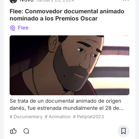
estrenado en Netflix el 15 de diciem
Flee: Conmovedor documental animado
nominado a los Premios Oscar
Flee
Se trata de un documental animado de origen
danés, fue estrenada mundialmente el 28 de
enero de 2021 en el Festival de Cine de
# Documentary
# Animation
# Peliplat2023
Sundance y en los cines el 3 de diciembre del
mismo año. El film se encuentra nominado para
los próximos Premios Óscar en las categorías