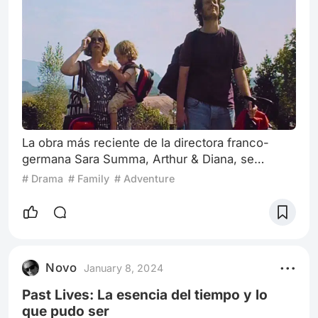
La obra más reciente de la directora franco-
germana Sara Summa, Arthur & Diana, se
presenta como una brisa de aire fresco en el
# Drama
# Family
# Adventure
Festival de Mar del Plata 38 dentro de la
competencia internacional. En esta cautivadora
road movie, Summa nos sumerge en la odisea
de dos hermanos, Arthur y Diana, interpretados
por la propia directora y su hermano en la vida
Novo
January 8, 2024
real, Robin Summa, en un viaje desde Berlín a
Past Lives: La esencia del tiempo y lo
que pudo ser