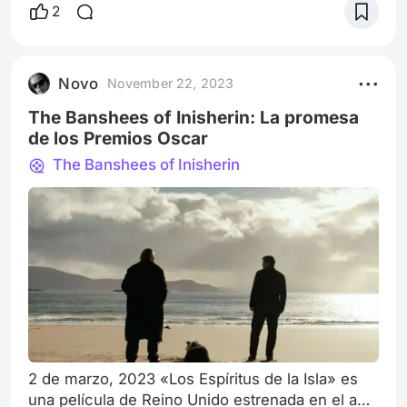
estrenada en el Festival de Cine de Cannes de
2
2021 el 8 de julio, donde Renate Reinsve ganó el
premio a la mejor actriz por su gran
interpretación de Julie a lo largo del relato. La
Novo
November 22, 2023
historia es contada a través de 12
The Banshees of Inisherin: La promesa
de los Premios Oscar
The Banshees of Inisherin
2 de marzo, 2023 «Los Espíritus de la Isla» es
una película de Reino Unido estrenada en el año