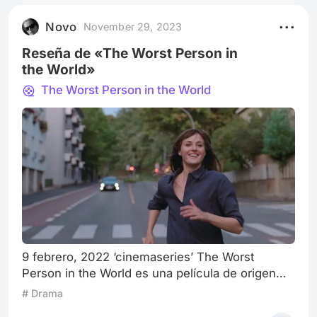
con mi mayor preocupación cuando era un
Novo
November 29, 2023
nene: matar robots”. Mic
Reseña de «The Worst Person in
the World»
The Worst Person in the World
9 febrero, 2022 ‘cinemaseries’ The Worst
Person in the World es una película de origen
noruego, escrita y dirigida por Joachim Trier. Se
# Drama
trata de una comedia y romance dramático. Fue