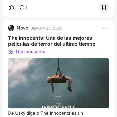
cantidad de plataformas que tenemos acceso
con gran facilidad, pero esta nueva entrega de
1
A24 es imperdible. Everything Everywhere All At
Once, que está actualmente disponible en todos
los cines de Argentina, es una historia extraña y
Novo
January 20, 2024
fascinante, difícil de explicar,
The Innocents: Una de las mejores
películas de terror del último tiempo
The Innocents
De Uskyldige o The Innocents es un