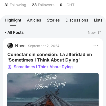
31
23
0
Following
Followers
LIGHT
Highlight
Articles
Stories
Discussions
Lists
• All Posts
New
Novo
September 2, 2024
Conectar sin conexión: La alteridad en
'Sometimes I Think About Dying'
Sometimes I Think About Dying