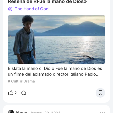
Reseña de «Fue la mano de Dios»
The Hand of God
È stata la mano di Dio o Fue la mano de Dios es
un filme del aclamado director italiano Paolo
Sorrentino (La grande belleza), quien vuelve a la
# Cult
# Drama
ciudad donde nació, Nápoles, donde cuenta una
historia muy personal de su juventud,
2
mezclando el cine con el deporte transcurre su
emotivo y doloroso pasado para compartirlo con
el público. Se trata de un drama italiano
Novo
January 20, 2024