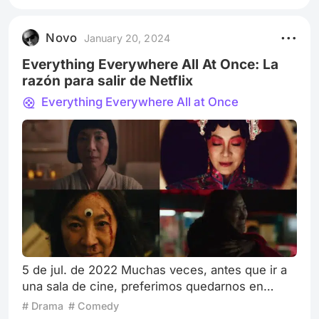
de ‘Mejor largometraje animado’, ‘Largometraje
internacional’ y ‘Mejor documental’. Fue dirigida
Novo
January 20, 2024
por Jonas Poher Rasmussen y sigue el re
Everything Everywhere All At Once: La
razón para salir de Netflix
Everything Everywhere All at Once
5 de jul. de 2022 Muchas veces, antes que ir a
una sala de cine, preferimos quedarnos en
nuestra casa y maratonear una serie por la
# Drama
# Comedy