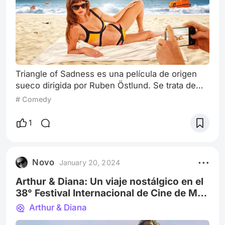
Triangle of Sadness es una película de origen
sueco dirigida por Ruben Östlund. Se trata de
una sátira estrenada en el año 2022 y se
# Comedy
consagró en el Festival de Cine de Cannes
como la ganadora de la Palma de Oro siendo
1
una de las mejores entregas del año. Los
encargados de representar a los protagonistas
son Harris Dickinson y Charlbi Dean, quienes
Novo
January 20, 2024
son uno de los puntos altos del largometraje.
Nos
Arthur & Diana: Un viaje nostálgico en el
38° Festival Internacional de Cine de Mar
Del Plata
Arthur & Diana