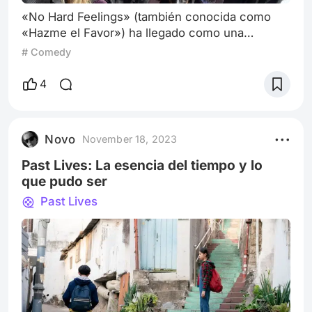
«No Hard Feelings» (también conocida como
«Hazme el Favor») ha llegado como una
propuesta refrescante en el mundo de las
# Comedy
comedias románticas. Esta película, dirigida por
Gene Stupnitsky y protagonizada por la talentosa
4
Jennifer Lawrence, quien también se
desempeña como productora, se encuentra en
algunos cines selectos y próximamente estará
Novo
November 18, 2023
disponible en Netflix. La trama se centra en
Maddie (Jenn
Past Lives: La esencia del tiempo y lo
que pudo ser
Past Lives