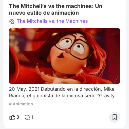
The Mitchell’s vs the machines: Un
nuevo estilo de animación
The Mitchells vs. the Machines
20 May, 2021 Debutando en la dirección, Mike
Rianda, el guionista de la exitosa serie “Gravity
Falls”, la película animada The Mithchells vs the
# Animation
Machines, con un nombre poco atractivo, es de
lo mejor que nos trajo la plataforma de Netflix en
3
1
el último tiempo. “Traté de tomar lo que más
quiero en el mundo, mi loca familia, y mezclarlo