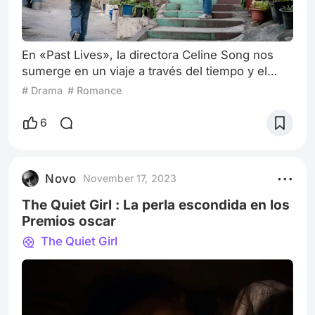
En «Past Lives», la directora Celine Song nos
sumerge en un viaje a través del tiempo y el
espacio para explorar la efímera naturaleza de
# Drama
# Romance
los encuentros humanos. Esta película, que
marca el debut cinematográfico de Song, se
6
convierte en un espejo que refleja nuestras
vidas, nuestras elecciones y nuestras
emociones. La trama se centra en la historia de
Novo
November 17, 2023
dos jóvenes japoneses, Nora (Greta Lee) y Hae
The Quiet Girl : La perla escondida en los
Premios oscar
The Quiet Girl