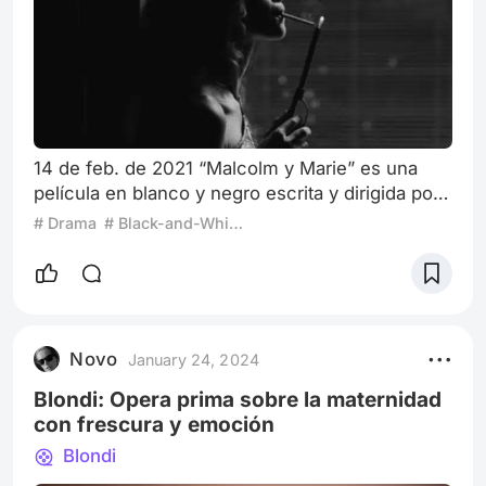
14 de feb. de 2021 “Malcolm y Marie” es una
película en blanco y negro escrita y dirigida por
Sam Levinson. Este film trata de una pareja
# Drama
# Black-and-White Film
integrada por Malcolm, interpretado por John
David Washington luego de su gran papel en
Tenet, y Marie llevada a cabo por Zendaya la
reconocida actriz que interpreta a “Rue Bennet”
en Euphoria, un drama de HBO también creado
Novo
January 24, 2024
por este director y a “MJ” en Spiderm
Blondi: Opera prima sobre la maternidad
con frescura y emoción
Blondi