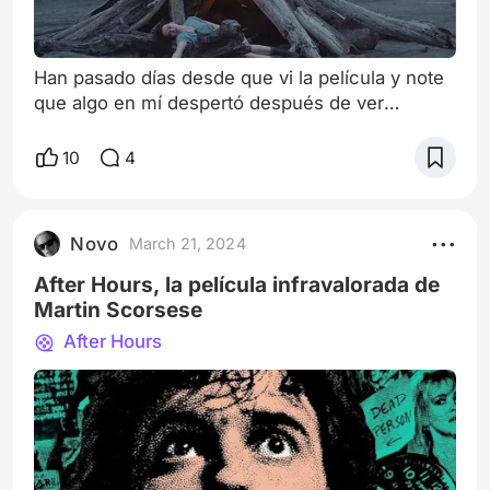
Han pasado días desde que vi la película y note
que algo en mí despertó después de ver
“Sometimes I Think About Dying” de Rachel
Lambert. No pude dejar de pensar en Fran
10
4
(Daisy Ridley), el personaje principal, tal vez por
que siento una identificación personal con
ella.La vida de Fran es monótona y solitaria. En
Novo
March 21, 2024
su mundo, la muerte se convierte en una
fantasía romántica, una salida a una existenci
After Hours, la película infravalorada de
Martin Scorsese
After Hours