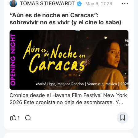
TOMAS STIEGWARDT
May 6, 2026
dolor. Sino porque se atreve a mirarlo sin
convertirlo en espectáculo. 1. Volver
“Aún es de noche en Caracas”:
sobrevivir no es vivir (y el cine lo sabe)
Crónica desde el Havana Film Festival New York
2026 Este cronista no deja de asombrarse. Y
esto es cosa buena sin dudas. En un mundo
hiper saturado de informacion y ofertas, el
1
encuentro con divergencias y territorios de
complejidad molecular, es un alivio a la agonia
de la existencia. Hay películas que se ven. Y hay