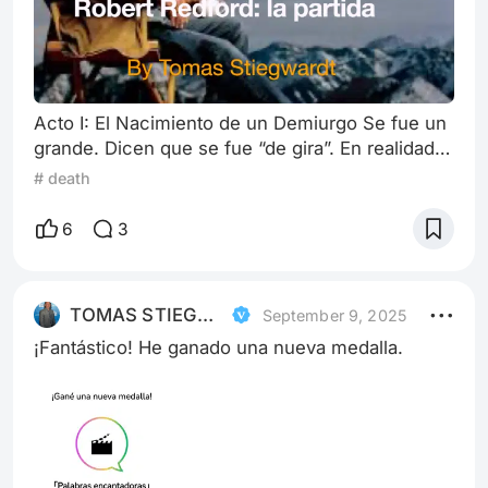
Acto I: El Nacimiento de un Demiurgo Se fue un
grande. Dicen que se fue “de gira”. En realidad
es una bella metáfora que usan los actores para
# death
disfrazar la muerte, pero en este caso … quizás
sea una realidad. En el principio hace poco más
6
3
de cien años, Hollywood no sabía que
necesitaba un dios que caminara entre los
mortales… Robert Redford nació en Santa
TOMAS STIEGWARDT
September 9, 2025
Mónica (LA) en 1936, un tipo aparentemente
¡Fantástico! He ganado una nueva medalla.