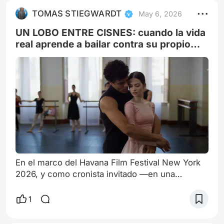
TOMAS STIEGWARDT
May 6, 2026
UN LOBO ENTRE CISNES: cuando la vida
real aprende a bailar contra su propio
límite
En el marco del Havana Film Festival New York
2026, y como cronista invitado —en una
experiencia que sigue confirmando la potencia
emocional y curatorial del cine latinoamericano
1
contemporáneo bajo la mirada de Diana Vargas
— Un lobo entre cisnes aparece como una de