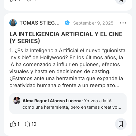
de inclusión.
TOMAS STIEGWARDT
September 9, 2025
LA INTELIGENCIA ARTIFICIAL Y EL CINE
(Y SERIES)
1. ¿Es la Inteligencia Artificial el nuevo “guionista
invisible” de Hollywood? En los últimos años, la
IA ha comenzado a influir en guiones, efectos
visuales y hasta en decisiones de casting.
¿Estamos ante una herramienta que expande la
creatividad humana o frente a un reemplazo
silencioso de la imaginación? 💬 ¿Qué piensan
sobre la ética y el futuro creativo de la industria
Alma Raquel Alonso Lucena:
Yo veo a la IA
cinematográfica con estas tecnologías?
como una herramienta, pero en temas creativos
no me parece que sea ético utilizarla, nada nunca
va a reemplazar la inteligencia y calidez humana.
1
10
Jamás una IA podrá comprender la esencia de
un beso, de una lágrima, la mirada llena de rabia.