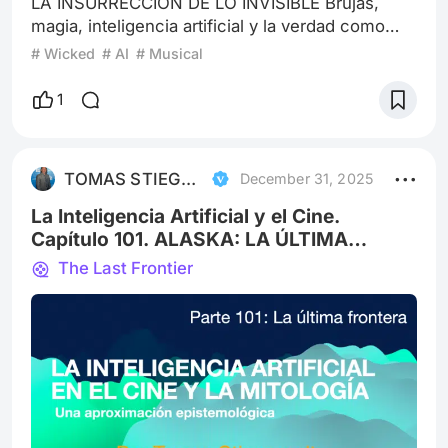
LA INSURRECCIÓN DE LO INVISIBLE Brujas,
magia, inteligencia artificial y la verdad como
campo energético Ya saben: obra de mis
# Wicked
# AI
# Musical
preferidas. En el artículo que escribí
anteriormente ya expresé que no soy neutral…
1
pero igualmente vamos con todo. Postulado y
Premisa: No existe tal cosa como “el mundo de
las brujas”. Eso es una simplificación
TOMAS STIEGWARDT
December 31, 2025
tranquilizadora, analgésica, una traducción
pobre para mente
La Inteligencia Artificial y el Cine.
Capítulo 101. ALASKA: LA ÚLTIMA
FRONTERA
The Last Frontier