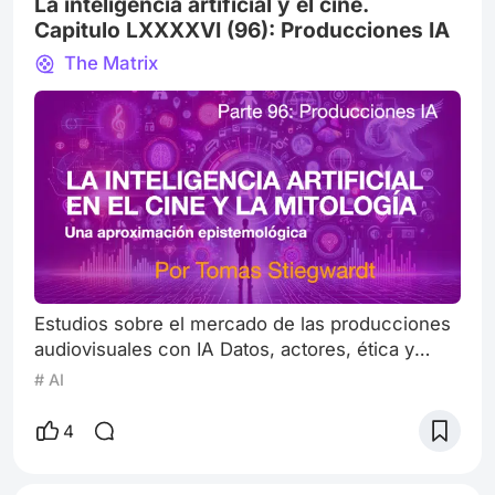
La inteligencia artificial y el cine.
Capitulo LXXXXVI (96): Producciones IA
The Matrix
Estudios sobre el mercado de las producciones
audiovisuales con IA Datos, actores, ética y
filosofía de una industria que se redibuja Nos
# AI
ponemos un poco técnicos. La industria
audiovisual —esa maquinaria centenaria que va
4
del celuloide a la pantalla sin cesar, con una
liturgia propia— vive hoy una bifurcación