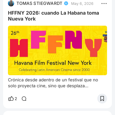
TOMAS STIEGWARDT
May 6, 2026
películas que se atraviesan. Aún es de noche en
Caracas pertenece, sin dudas, a l
HFFNY 2026: cuando La Habana toma
Nueva York
Crónica desde adentro de un festival que no
solo proyecta cine, sino que desplaza
coordenadas culturales Hemos sido invitados al
Havana Film Festival New York 2026, y desde su
2
inicio estamos viviendo algo más que un evento
cinematográfico: una experiencia que desborda