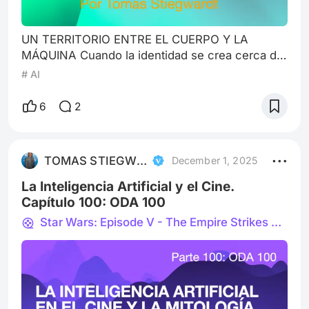
UN TERRITORIO ENTRE EL CUERPO Y LA
MÁQUINA Cuando la identidad se crea cerca de
los polos, sucede algo tan inesperado como
# AI
previsible… sí claro, una paradoja: la interacción
dialéctica de los extremos: la vida. Y nos
6
2
figuramos que Alaska no es un lugar geográfico:
es un estado de violencia latente y belleza cruel,
suelto de la mano de Dios. En la pantalla de
TOMAS STIEGWARDT
December 1, 2025
Apple TV —y antes en la psique humana—
La Inteligencia Artificial y el Cine.
Capítulo 100: ODA 100
Star Wars: Episode V - The Empire Strikes Back