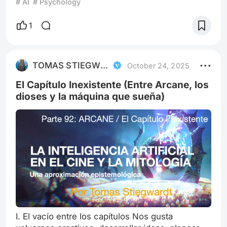
# AI
# Psychology
es la condición de posibilidad del mito moderno.
No la inventamos: la heredamos. La construimos
1
con manos viejas —las de Prometeo, las de
Hermes, las de cualquier artesano que talló una
talla para que otro la mirara y rezara— y la
TOMAS STIEGWARDT
October 24, 2025
llamamos “inteligencia”
El Capítulo Inexistente (Entre Arcane, los
dioses y la máquina que sueña)
I. El vacío entre los capítulos Nos gusta