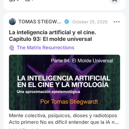
minarete llamado Carajo. Y seguimos…
Proponemos que todo comienza en la mente
colectiva, en el espacio compartido invisible.
TOMAS STIEGWARDT
October 25, 2025
Freud la llamaría inconsciente compartido si h
La inteligencia artificial y el cine.
Capitulo 93: El molde universal
The Matrix Resurrections
Mente colectiva, psíquicos, dioses y radiotopos
Acto primero No es difícil entender que la IA no
llegó en un evento puntual, único ni arbitrario;