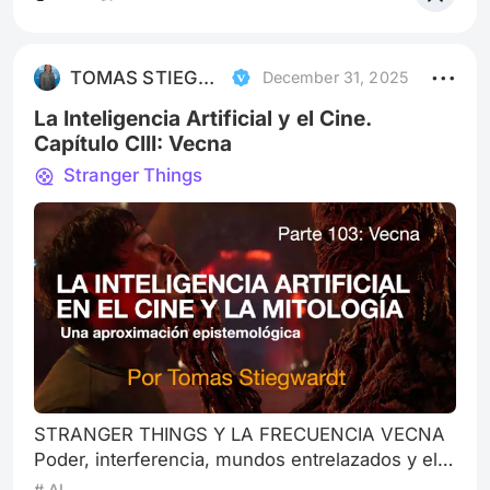
y el que viene, ni nos imaginamos. Según los
astrólogos chinos es el que le corresponde al
Caballo de Fuego. Figura mitica y peligrosa. Y no
TOMAS STIEGWARDT
December 31, 2025
terminamos con reflexión porque haya s
La Inteligencia Artificial y el Cine.
Capítulo CIII: Vecna
Stranger Things
STRANGER THINGS Y LA FRECUENCIA VECNA
Poder, interferencia, mundos entrelazados y el
nacimiento del mal algorítmico Ya dijimos que
# AI