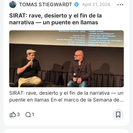
la pantalla. Organizado por Diana Vargas y su
TOMAS STIEGWARDT
April 21, 2026
equipo —figura clave en la circulación del cine
latinoamericano entre territorios—, e
SIRAT: rave, desierto y el fin de la
narrativa — un puente en llamas
SIRAT: rave, desierto y el fin de la narrativa — un
puente en llamas En el marco de la Semana de
Cine Español en Nueva York —con una
curaduría tan precisa como arriesgada de Diana
3
1
Vargas y Laura Turegano— aparece una película
que no busca entrar en conversación con el