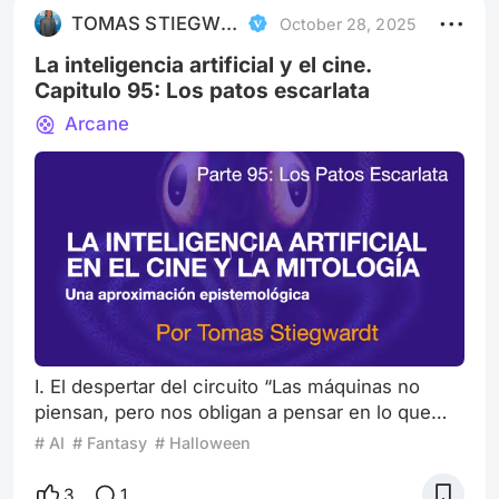
histórica y la vivimos en el presente. Se trata de
TOMAS STIEGWARDT
October 28, 2025
la integración acelerada de la inteli
La inteligencia artificial y el cine.
Capitulo 95: Los patos escarlata
Arcane
I. El despertar del circuito “Las máquinas no
piensan, pero nos obligan a pensar en lo que
significa pensar.” —Isaac Asimov Como saben
# AI
# Fantasy
# Halloween
los que nos siguen, hemos trepado a lo más alto
del mástil y nos hemos ubicado en ese pequeño
3
1