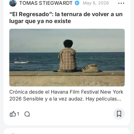
TOMAS STIEGWARDT
May 6, 2026
los puntos más sensibles y perturbadores de la
programación curada por Diana Vargas. No
“El Regresado”: la ternura de volver a un
porque construya
lugar que ya no existe
Crónica desde el Havana Film Festival New York
2026 Sensible y a la vez audaz. Hay películas
que trabajan la herida. Otras que trabajan el
grito. Y algunas —muy pocas— trabajan algo
1
más silencioso: la posibilidad de volver sin
destruir lo que uno fue. El Regresado pertenece
a esa tercera categoría. No porque ignore el