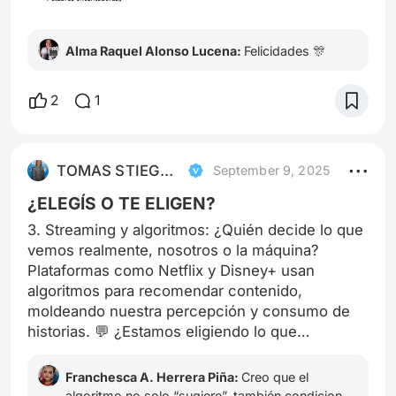
Alma Raquel Alonso Lucena:
Felicidades 🎊
2
1
TOMAS STIEGWARDT
September 9, 2025
¿ELEGÍS O TE ELIGEN?
3. Streaming y algoritmos: ¿Quién decide lo que
vemos realmente, nosotros o la máquina?
Plataformas como Netflix y Disney+ usan
algoritmos para recomendar contenido,
moldeando nuestra percepción y consumo de
historias. 💬 ¿Estamos eligiendo lo que
queremos ver o nos están guiando sin darnos
cuenta? ¿Qué impacto tiene esto en la forma en
Franchesca A. Herrera Piña:
Creo que el
que entendemos el cine, las series y la cultura
algoritmo no solo “sugiere”, también condiciona.