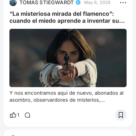
TOMAS STIEGWARDT
May 6, 2026
insistir en algo que ya no es casualidad dentro
del festival: el cine latinoamericano contem
“La misteriosa mirada del flamenco”:
cuando el miedo aprende a inventar sus
propios dioses
Y nos encontramos aqui de nuevo, abonados al
asombro, observardores de misterios,
buscadores de extrañezas. En el marco del
Havana Film Festival New York 2026, y como
1
cronista invitado —en una experiencia que
excede lo profesional y se instala en lo
simbólico— esta película aparece como uno de