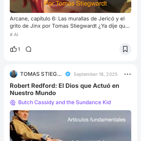
Arcane, capítulo 6: Las murallas de Jericó y el
grito de Jinx por Tomas Stiegwardt ¿Ya dije que
me enloquece Arcane? Sí y no me importa. Voy
# AI
por todo. El episodio 6 de Arcane no es un
capítulo, es una emboscada, una maldita trampa
1
que te deja dado vuelta como una carta de tarot
mal barajada. No es una línea en la trama, es
una explosión en el corazón de la narración. Lo
TOMAS STIEGWARDT
September 18, 2025
que ocurre aquí no se puede
Robert Redford: El Dios que Actuó en
Nuestro Mundo
Butch Cassidy and the Sundance Kid