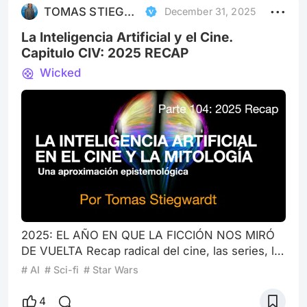
espectador, sino empujarlo fuera de sí. SIRAT,
TOMAS STIEGWARDT
December 31, 2025
de Óliver Laxe, no es una obra que se “ve”. Se
atraviesa. Se padece. Se baila, inclu
La Inteligencia Artificial y el Cine.
Capitulo CIV: 2025 RECAP
Wicked
2025: EL AÑO EN QUE LA FICCIÓN NOS MIRÓ
DE VUELTA Recap radical del cine, las series, la
IA y el mito en tiempos de inteligencia no
# AI
# Sci-fi
# Star Wars
humana Queridos lectores. No fue un año más.
Tampoco un año menos… Fue un año alucinante
4