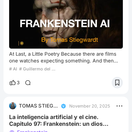
At Last, a Little Poetry Because there are films
one watches expecting something. And then
some films watch you back, expecting nothing.
# AI
# Guillermo del Toro
This one—this dark little pearl—belongs
unmistakably to the second kind… Guillermo del
3
Toro’s new Frankenstein, a baroque, shadow-
drenched, tender storm of flesh and guilt, is one
of those rare works that stare at us from inside
TOMAS STIEGWARDT
November 20, 2025
the myth itself, reminding us that
La inteligencia artificial y el cine.
Capitulo 97: Frankenstein: un dios
eléctrico