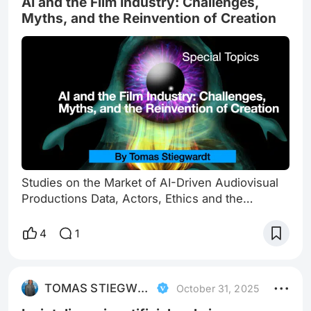
AI and the Film Industry: Challenges,
Myths, and the Reinvention of Creation
Studies on the Market of AI-Driven Audiovisual
Productions Data, Actors, Ethics and the
Philosophy of an Industry Being Redrawn (by
Tomas Stiegwardt) We might as well start by
4
1
saying it plainly: cinema has entered its
bifurcation point. That quiet hum we once called
“post-production” has turned into the heartbeat
TOMAS STIEGWARDT
October 31, 2025
of a new species of creation — one where
artificial intelligence is not an assistant,