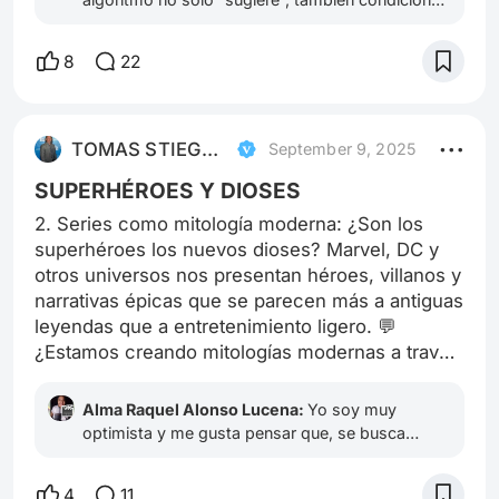
en general?
Nos da la ilusión de libertad, pero en realidad
está moldeando lo que descubrimos y hasta
8
22
cómo entendemos el cine. Lo curioso es que, a
veces, esas recomendaciones nos llevan a joyas
que nunca habríamos buscado solos. El dilema
está en si dejamos que la máquina nos lleve de la
TOMAS STIEGWARDT
September 9, 2025
mano o si aprendemos a usarla como
herramienta, sin entregarle todo el control.
SUPERHÉROES Y DIOSES
Saludos 🤗
2. Series como mitología moderna: ¿Son los
superhéroes los nuevos dioses? Marvel, DC y
otros universos nos presentan héroes, villanos y
narrativas épicas que se parecen más a antiguas
leyendas que a entretenimiento ligero. 💬
¿Estamos creando mitologías modernas a través
de la televisión y el streaming? ¿Qué
implicaciones culturales y filosóficas tiene esto?
Alma Raquel Alonso Lucena:
Yo soy muy
optimista y me gusta pensar que, se busca
generar inspiración en los más pequeñxs.No le
veo mal el objetivo, y más ahora que, hay temas
4
11