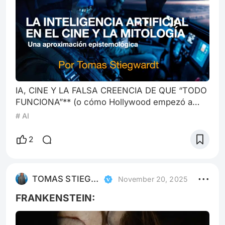
IA, CINE Y LA FALSA CREENCIA DE QUE “TODO
FUNCIONA”** (o cómo Hollywood empezó a
correr con fósforos encendidos dentro de un
# AI
depósito de pólvora a loco y sin filtros…) Por
Tomas Stiegwardt #AI #cine #narrativas
2
#tecnología #sarcasmo #industria
#pensamiento crítico #heroínas #mitología
#McLuhan #Capra #GuillermoDelToroWho
TOMAS STIEGWARDT
November 20, 2025
#cultura I. Introducción: Bienvenidos a la Casa
Volátil del Cine Digital ¡Gor
FRANKENSTEIN: