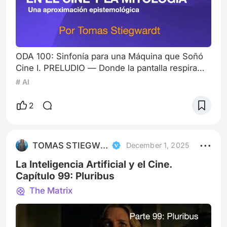
ODA 100: Sinfonía para una Máquina que Soñó
Cine I. PRELUDIO — Donde la pantalla respira
como un animal antiguo Nos configuramos en
# AI
modo final… quizás. 100 artículos tematizados.
¿Seguiremos? No sabemos. Pero en realidad,
2
no sabemos nada… Porque todo inició con una
chispa, lo sabemos, casi nos electrocutamos.
No se trataba de la chispa digital —esa que
TOMAS STIEGWARDT
December 1, 2025
presume de su velocidad, de su cálculo, y de
La Inteligencia Artificial y el Cine.
Capítulo 99: Pluribus
The Matrix