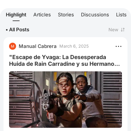
Highlight
Articles
Stories
Discussions
Lists
• All Posts
New
Manual Cabrera
March 6, 2025
"Escape de Yvaga: La Desesperada
Huida de Rain Carradine y su Hermano
Andy a Través de un Planeta Invadido
por alien.