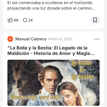
El sol comenzaba a ocultarse en el horizonte,
proyectando una luz dorada sobre el camino
empedrado. El carruaje de seis caballos negros,
conducido por el mayordomo de Adam,
48
24
avanzaba a toda velocidad, llevando a Adam y a
su esposa Bella, junto con su hijo de un año de
edad. De repente, Bella se asomó por la ventana
Manual Cabrera
March 4, 2025
y vio a lo lejos a ocho caballeros de Adam, que
galopaban hacia ellos, perseguidos p
"La Bella y la Bestia: El Legado de la
Maldición - Historia de Amor y Magia
que rodea a Bella, Adam y su Hijo"