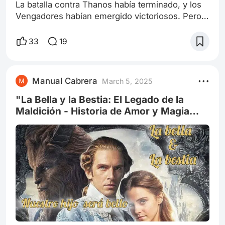
La batalla contra Thanos había terminado, y los
Vengadores habían emergido victoriosos. Pero a
costa de un gran sacrificio: Tony Stark, el genio
y filántropo detrás de Iron Man, había muerto
33
19
después de pedir el deseo que restauró el
universo a su estado original. Pero, en un giro
inesperado, un agujero de tiempo temporal se
Manual Cabrera
March 5, 2025
abrió en el espacio, y una figura familiar
apareció en la escena. Era Tony
"La Bella y la Bestia: El Legado de la
Maldición - Historia de Amor y Magia
que rodea a Bella, Adam y su Hijo" ( 2 )