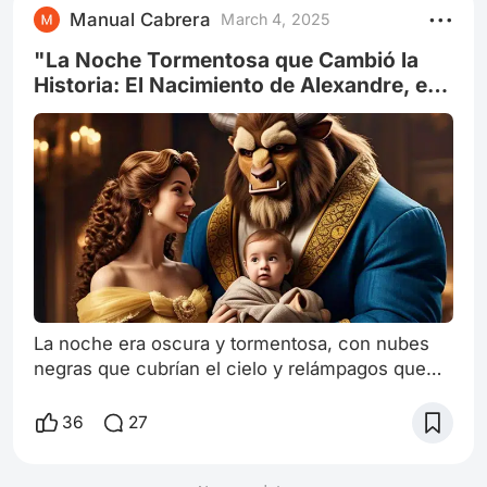
Manual Cabrera
March 4, 2025
"La Noche Tormentosa que Cambió la
Historia: El Nacimiento de Alexandre, el
Hijo de la Bella y el Príncipe Adam
La noche era oscura y tormentosa, con nubes
negras que cubrían el cielo y relámpagos que
iluminaban el castillo de la Bestia. La Bella, ahora
la princesa consorte, se encontraba en su
36
27
habitación, rodeada de sus sirvientas y la
hechicera que había roto la maldición que había