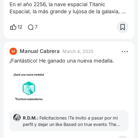
En el año 2256, la nave espacial Titanic
Espacial, la más grande y lujosa de la galaxia, se
preparaba para su viaje inaugural desde la Tierra
hacia el planeta Marte. A bordo, se encontraban
12
7
los pasajeros más adinerados y prominentes de
la sociedad, incluyendo a Rose DeWitt Bukater,
una heredera de una familia rica, y Jack
Manual Cabrera
March 4, 2025
Dawson, un joven artista y aventurero. La nave
¡Fantástico! He ganado una nueva medalla.
espacial Titanic Espacial era
R.D.M.:
Felicitaciones !Te invito a pasar por mi
perfil y dejar un like Based on true events The
Devil's Bath