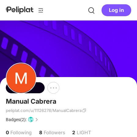
Log in
Follow
Manual Cabrera
peliplat.com/u/11126278/ManualCabrera
Badges(2):
0
8
2
Following
Followers
LIGHT