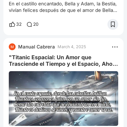
En el castillo encantado, Bella y Adam, la Bestia,
vivían felices después de que el amor de Bella
rompió la maldición que había convertido a
Adam en una bestia. Habían construido una vida
32
20
juntos, y ahora, habían sido bendecidos con un
hijo. El pequeño príncipe nació sano y fuerte,
con los ojos azules de su padre y el cabello
Manual Cabrera
March 4, 2025
oscuro de su madre. Bella y Adam estaban
emocionados de conocer a su hijo
"Titanic Espacial: Un Amor que
Trasciende el Tiempo y el Espacio, Ahora
Está Sobre las Estrellas" Tu eres mi
universo