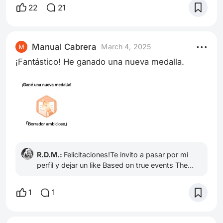
desierto de Arrakis en busca de refugio. El sol
22
21
ardiente y la arena blanca se extendían ante
ellos como un océano infinito. Mientras
caminaban, Paul y Jessica se mantuvieron
Manual Cabrera
March 4, 2025
alertas, sabiendo que el desierto era un lugar
¡Fantástico! He ganado una nueva medalla.
peligroso y lleno de trampas. De repente,
Jessica
R.D.M.:
Felicitaciones!Te invito a pasar por mi
perfil y dejar un like Based on true events The
Devil's Bath
1
1