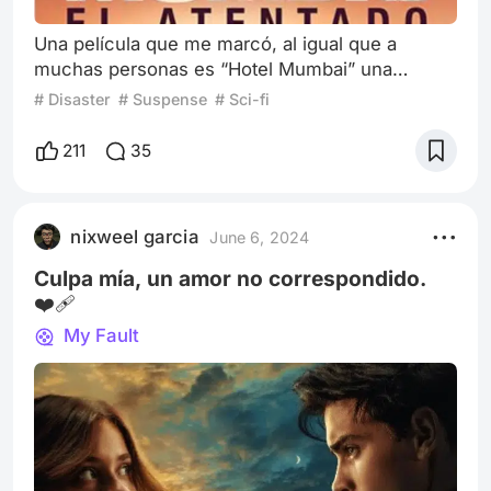
Una película que me marcó, al igual que a
muchas personas es “Hotel Mumbai” una
emotiva película basada en la brutal y
# Disaster
# Suspense
# Sci-fi
devastadora historia real del ataque terrorista
que ocurrió en el hotel Taj Mahal Palace en
211
35
Bombay, India, en 2008. En esta intensa
película, se nos presenta una historia de
supervivencia y heroísmo quese centra en los
nixweel garcia
June 6, 2024
invitados y el personal del hotel que intentan
sobrevivir a la
Culpa mía, un amor no correspondido.
❤️‍🩹
My Fault