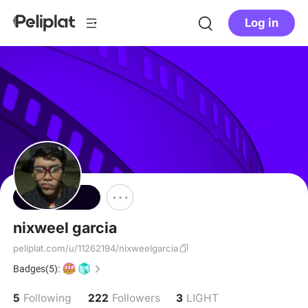
Log in
Follow
nixweel garcia
peliplat.com/u/11262194/nixweelgarcia
Badges(5):
5
222
3
Following
Followers
LIGHT