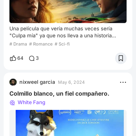
Una película que vería muchas veces sería
"Culpa mía" ya que nos lleva a una historia
intensa y emocionante, que nos hace
# Drama
# Romance
# Sci-fi
reflexionar sobre la naturaleza del amor y las
dificultades que pueden surgir cuando se trata
64
3
de una relación prohibida. La protagonista,
Noah, se ve obligada a mudarse a la casa de su
nuevo padrastro, donde conoce a Nick, su
nixweel garcia
May 6, 2024
hermanastro. A pesar de las diferencias sociales
y d
Colmillo blanco, un fiel compañero.
White Fang