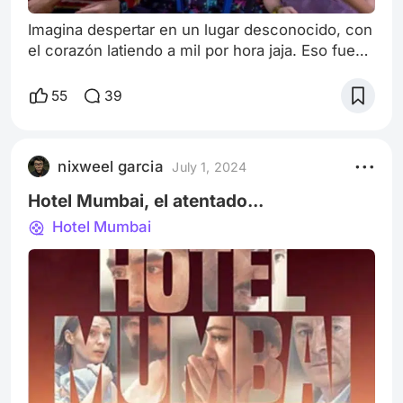
Imagina despertar en un lugar desconocido, con
el corazón latiendo a mil por hora jaja. Eso fue
exactamente lo que me pasó. Abrí los ojos y en
lugar de mi habitación, me encontré bajo la
55
39
sombra inquietante de unos árboles gigantescos
en Hawkins, Indiana. Era como si me hubieran
transportado directamente al universo de
nixweel garcia
July 1, 2024
"Stranger Things". Un escalofrío recorrió mi
espalda mientras me preguntaba, "¿D
Hotel Mumbai, el atentado...
Hotel Mumbai