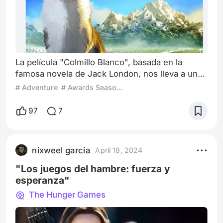
La película "Colmillo Blanco", basada en la
famosa novela de Jack London, nos lleva a un
viaje emocionante y sobrenatural a través de los
# Adventure
# Awards Season 2024
impresionantes paisajes de Alaska. En esta
aventura épica, un joven llamado Jack,
97
7
interpretado magistralmente por Ethan Hawke,
se embarca en una búsqueda de oro guiada por
un misterioso y experimentado aventurero,
nixweel garcia
April 18, 2024
Klaus María Brandauer. En medio de las
majestuos
"Los juegos del hambre: fuerza y
esperanza"
The Hunger Games