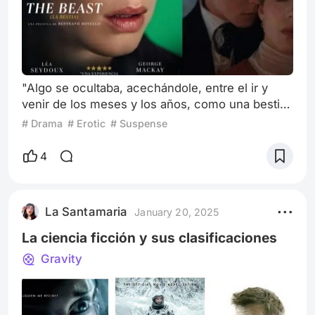
"Algo se ocultaba, acechándole, entre el ir y
venir de los meses y los años, como una bestia
agazapada en la jungla. Poco importaba si la
# Drama
# Erotic
# Suspense
bestia agazapada estaba destinada a matarle o a
morir. El punto decisivo era el inevitable salto de
4
la criatura; y la lección decisiva que había que
extraer era que un hombre con sensibilidad no
se hace acompañar por una dama a una cacería
La Santamaria
January 20, 2025
de tigres. Tal era la
La ciencia ficción y sus clasificaciones
Gravity