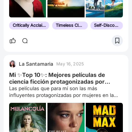
Critically Acclaimed
Timeless Classic
Self-Discovery
La Santamaria
May 16, 2025
Mi ✨Top 10✨: Mejores películas de
ciencia ficción protagonizadas por
mujeres
Las películas que para mí son las más
influyentes protagonizadas por mujeres en la
ciencia ficción.