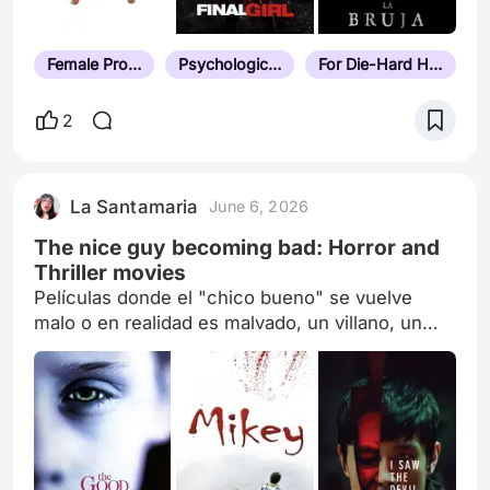
Female Protagonist
Psychological Thriller
For Die-Hard Horror Fans
2
La Santamaria
June 6, 2026
The nice guy becoming bad: Horror and
Thriller movies
Películas donde el "chico bueno" se vuelve
malo o en realidad es malvado, un villano, un
psycho, un serial killer, egoísta o malo por
naturaleza, que aparenta bondad o que algo
despierta su maldad.