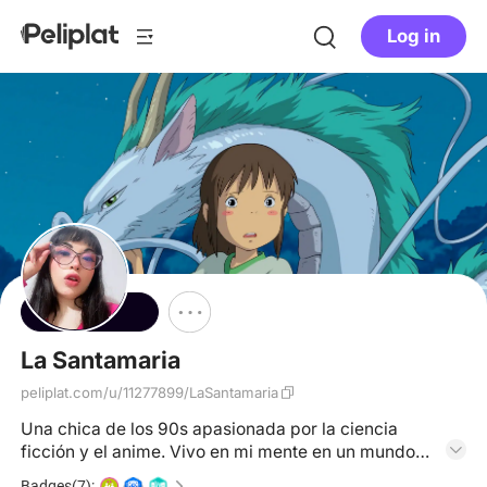
Log in
Follow
La Santamaria
peliplat.com/u/11277899/LaSantamaria
Una chica de los 90s apasionada por la ciencia
ficción y el anime. Vivo en mi mente en un mundo
distópico. Cinéfila🎬 Escritora♡ Podcaster♡ Arte♡
Badges(7):