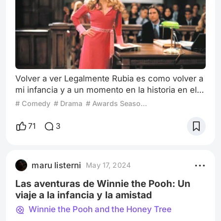
Volver a ver Legalmente Rubia es como volver a
mi infancia y a un momento en la historia en el
que las ideas sobre el empoderamiento
# Comedy
# Drama
# Awards Season 2024
femenino comenzaban a tomar fuerza y se
hablaba un poco mas del tema. La película,
71
3
estrenada en el año 2001, con un humor
peculiar y un mensaje inspirador que sigue muy
moderno incluso 23 años después de su
maru listerni
May 17, 2024
estreno. Elle Woods, la protagonista interpretada
por Reese
Las aventuras de Winnie the Pooh: Un
viaje a la infancia y la amistad
Winnie the Pooh and the Honey Tree