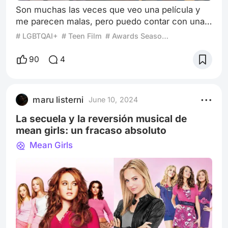
Son muchas las veces que veo una película y
me parecen malas, pero puedo contar con una
sola mano la cantidad de veces que son tan
# LGBTQAI+
# Teen Film
# Awards Season 2024
malas que me terminan gustando. Este es el
caso de “Bottoms” o en español “El club de las
90
4
peleadoras" Dirigida por Emma Seligman y
también guionada por ella junto a Rachel
Sennott, podemos ver un coming of age
maru listerni
June 10, 2024
apuntado directamente para un público un poco
de nicho de l
La secuela y la reversión musical de
mean girls: un fracaso absoluto
Mean Girls