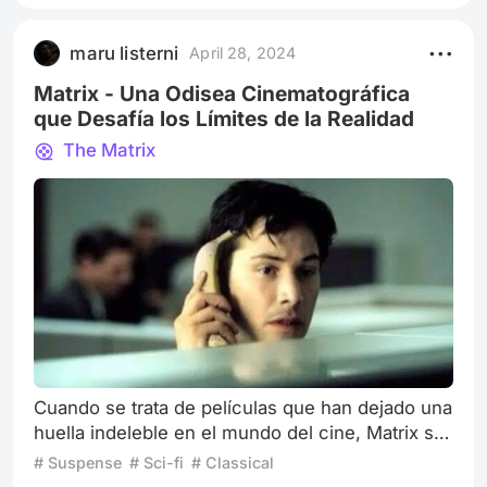
honesto y realista de la complejidad del amor, la
amistad y la madurez en la adolescencia. La
maru listerni
April 28, 2024
historia gira en torno a Marianne y Connell
Matrix - Una Odisea Cinematográfica
que Desafía los Límites de la Realidad
The Matrix
Cuando se trata de películas que han dejado una
huella indeleble en el mundo del cine, Matrix sin
duda ocupa un lugar destacado en mi lista
# Suspense
# Sci-fi
# Classical
personal de favoritos. Desde su estreno en