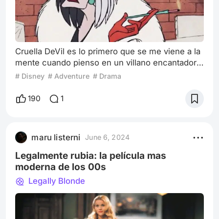
Cruella DeVil es lo primero que se me viene a la
mente cuando pienso en un villano encantador,
desde su forma de hablar y gesticular, hasta su
# Disney
# Adventure
# Drama
forma de vestir y actuar. Sin dudas es una de
mis creaciones favoritas del universo de Disney.
190
1
Siendo la antagonista de la película “101
dálmatas” estrenada en 1961, para mi gusto no
obtuvo el protagonismo que merecía en esa
maru listerni
June 6, 2024
presentación, pero a lo largo de
Legalmente rubia: la película mas
moderna de los 00s
Legally Blonde