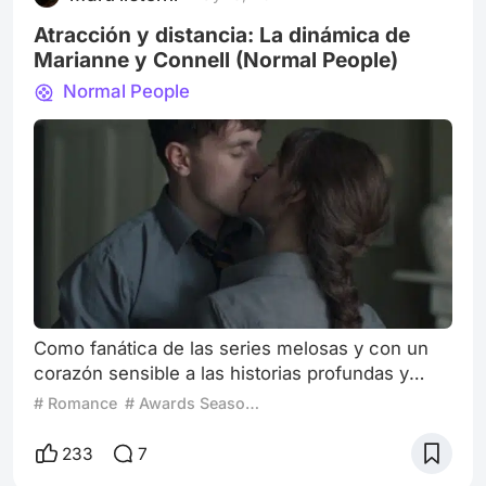
Novia, interpretada por Uma Thurman, una ex
asesina co
Atracción y distancia: La dinámica de
Marianne y Connell (Normal People)
Normal People
Como fanática de las series melosas y con un
corazón sensible a las historias profundas y
conmovedoras, puedo afirmar sin duda alguna
# Romance
# Awards Season 2024
que Normal people es una serie que me ha
marcado (y traumado) profundamente. Desde el
233
7
primer episodio, me cautivó con su retrato