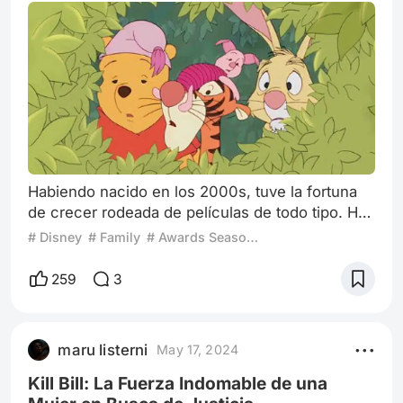
Habiendo nacido en los 2000s, tuve la fortuna
de crecer rodeada de películas de todo tipo. He
visto desde clásicos atemporales hasta grandes
# Disney
# Family
# Awards Season 2024
estrenos recientes, y desarrollé una profunda
pasión por el séptimo arte. Sin embargo, pocas
259
3
películas han logrado cautivarme tanto como
Las aventuras de Winnie the Pooh, la primera
adaptación cinematográfica de las historias del
maru listerni
May 17, 2024
famoso oso creado por A.A. Mi
Kill Bill: La Fuerza Indomable de una