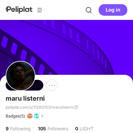
Log in
Follow
maru listerni
peliplat.com/u/11283703/marulisterni
Badges(5):
9
105
0
Following
Followers
LIGHT