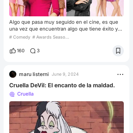
Algo que pasa muy seguido en el cine, es que
una vez que encuentran algo que tiene éxito y
es bueno por si mismo, quieren explotarlo a más
# Comedy
# Awards Season 2024
no poder. Mean girls no fue la excepción. Una
película que ya forma parte de la cultura general
160
3
es “Mean Girls”. Creada por Rosalind Wiseman y
dirigida por Mark Waters en 2004, nos presenta
a Cady Heron, una adolescente proveniente de
maru listerni
June 9, 2024
África, que se muda a la c
Cruella DeVil: El encanto de la maldad.
Cruella