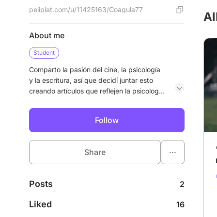
peliplat.com/u/11425163/Coagula77
Al
About me
Student
Comparto la pasión del cine, la psicología
y la escritura, así que decidí juntar esto
creando artículos que reflejen la psicología
subyacente en algunas de las películas
más famosas de su medio.
Follow
...
Share
Posts
2
Liked
16