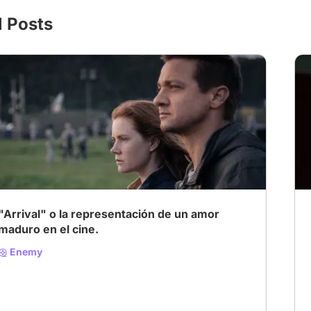
l Posts
# Suspense
# Cult
# Sci-fi
"Arrival" o la representación de un amor
maduro en el cine.
Enemy