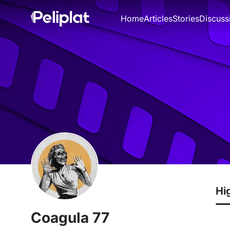
Home
Articles
Stories
Discuss
Hi
Coagula 77