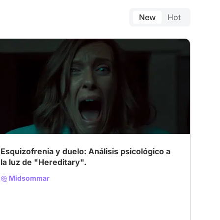
New
Hot
# Cult
# Thriller
# Horror
Esquizofrenia y duelo: Análisis psicológico a
la luz de "Hereditary".
Midsommar