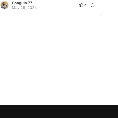
Coagula 77
4
May 29, 2024