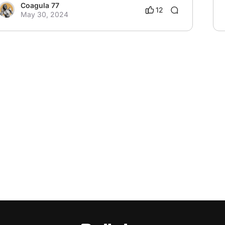
Coagula 77
12
May 30, 2024