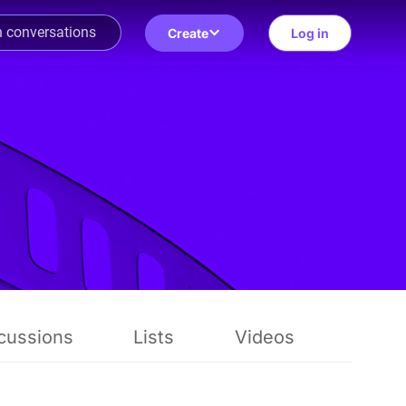
Create
Log in
cussions
Lists
Videos
Revi