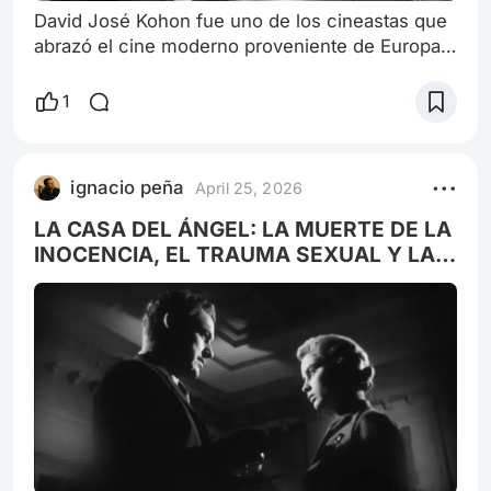
David José Kohon fue uno de los cineastas que
abrazó el cine moderno proveniente de Europa
(eje Italia-Francia-España) y se adscribió a la
generación del 60 luego de gustar con un
1
cortometraje llamado “Buenos Aires” a fines de
los 50. Prisioneros de una noche (1962) es un
drama cuya densidad consiste en un vínculo
ignacio peña
April 25, 2026
que ya de antemano parece haber nacido
muerto, aunque sobrevive toda la historia has
LA CASA DEL ÁNGEL: LA MUERTE DE LA
INOCENCIA, EL TRAUMA SEXUAL Y LA
CORRUPCIÓN POLÍTICA