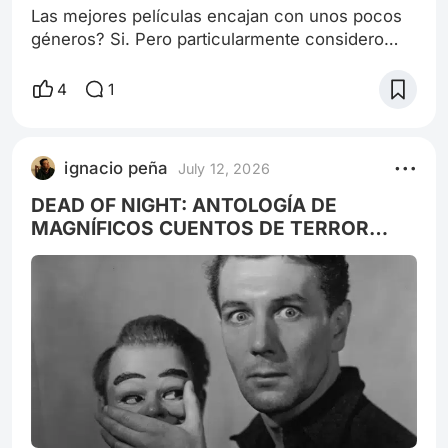
Las mejores películas encajan con unos pocos
géneros? Si. Pero particularmente considero
que las películas que están en el olimpo de la
magnificencia no son de uno ni de dos géneros
4
1
sino que son una síntesis estética, un híbrido
multigenérico de tres o más, del mismo modo
que los actores más reverenciables son
ignacio peña
July 12, 2026
aquellos capaces de demostrar que no actúan
aunque estén actuando y se camuflan como el
DEAD OF NIGHT: ANTOLOGÍA DE
MAGNÍFICOS CUENTOS DE TERROR
FANTÁSTICO.