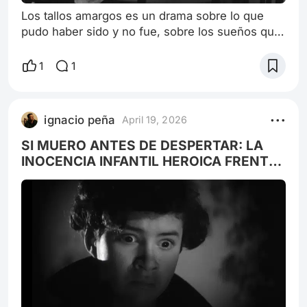
Los tallos amargos es un drama sobre lo que
pudo haber sido y no fue, sobre los sueños que
se fabrican en la mente pero se disuelven con la
rapidez de una ostia en la boca. Alfredo Gasper
1
1
(Carlos Cores) es un empleado de oficina pero
no un burocrático cualquiera sino un periodista
que trabaja para la redacción del diario La voz,
ignacio peña
April 19, 2026
pero que no está nada contento: detesta a su
jefe, no quiere dejarse
SI MUERO ANTES DE DESPERTAR: LA
INOCENCIA INFANTIL HEROICA FRENTE
A LA MONSTRUOSIDAD ADULTA