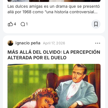
Las dulces amigas es un drama que se presentó
allá por 1968 como “una historia controversial
sobre el triángulo amoroso entre un arquitecto y
dos lesbianas”. Dirigido y escrito junto a Paul
4
1
Gegauff por Claude Chabrol y protagonizada por
Jean Louis Trintignant, Stephane Audran
(esposa de Chabrol) y Jacqueline Sassard, Las
ignacio peña
April 17, 2026
dulces amigas tiene un título que podría
considerarse una humorada, sin embar
MÁS ALLÁ DEL OLVIDO: LA PERCEPCIÓN
ALTERADA POR EL DUELO