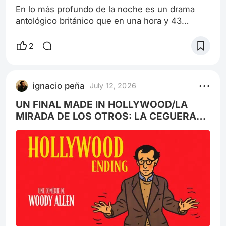
En lo más profundo de la noche es un drama
antológico británico que en una hora y 43
minutos ofrece deliciosamente una
composición en blanco y negro de los cuentos
2
terroríficos con un potente suspenso
hitchcockiano. Walter Craig llega a una casa de
campo en Kent , donde lo recibe su anfitrión,
ignacio peña
July 12, 2026
Elliot Foley. Craig es un arquitecto al que Foley
ha invitado a su casa para que le asesore en
UN FINAL MADE IN HOLLYWOOD/LA
unas refor
MIRADA DE LOS OTROS: LA CEGUERA
TOMADA A RISA.