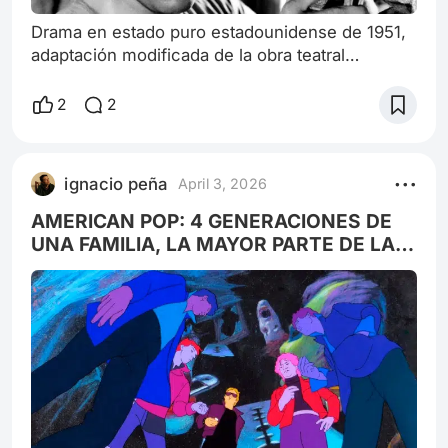
Drama en estado puro estadounidense de 1951,
adaptación modificada de la obra teatral
homónima de uno de los dramaturgos más
célebres de los Estados Unidos: Tennesse
2
2
Williams. Distribuida y financiada por la Warner
Bros. Dirección Elia Kazan Producción Charles
K. Feldman Guion Tennessee Williams Oscar
ignacio peña
April 3, 2026
Saul Basada en Un tranvía llamado Deseo de
Tennessee Williams Música Alex North
AMERICAN POP: 4 GENERACIONES DE
Fotografía Harry
UNA FAMILIA, LA MAYOR PARTE DE LA
HISTORIA MUSICAL ESTADOUNIDENSE.