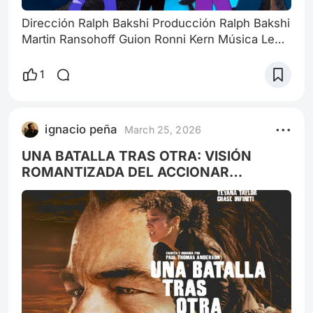
Dirección Ralph Bakshi Producción Ralph Bakshi
Martin Ransohoff Guion Ronni Kern Música Lee
Holdridge Montaje David Ramirez Protagonistas
Ron Thompson Lisa Jane Persky Jeffrey Lippa
1
Richard Singer Marya Small Jerry Holland Roz
Kelley Sinopsis: Vistazo a la historia de la
música popular americana, a través de varias
ignacio peña
March 25, 2026
generaciones de una familia de músicos.
Distribuida y producida por la Columbia, Am
UNA BATALLA TRAS OTRA: VISIÓN
ROMANTIZADA DEL ACCIONAR
GUERRILLERO ESTADOUNIDENSE