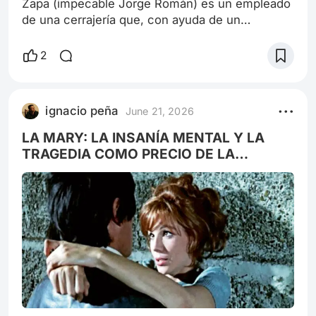
Zapa (impecable Jorge Román) es un empleado
de una cerrajería que, con ayuda de un
importante funcionario público, contacto suyo,
ingresa en la Policía de la Provincia de Buenos
2
Aires, ubicándose en el área de La Matanza,
entró para zafar de la cárcel (luego de ser
delatado por un delito que no queda del todo
ignacio peña
June 21, 2026
claro). Filmada con una composición de fuertes
contrastes entre luces cálidas y una oscur
LA MARY: LA INSANÍA MENTAL Y LA
TRAGEDIA COMO PRECIO DE LA
SUPERSTICIÓN