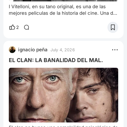
I Vitelloni, en su tano original, es una de las
mejores peliculas de la historia del cine. Una de
las pocas joyas neorrealistas que combinaron el
desencanto juvenil mezclado con la evasión de
2
la comedia, el drama del desempleo unido a la
lealtades amistosas, la belleza del disfrute
festivo y los obstáculos amargos que conforman
ignacio peña
July 4, 2026
un mismo espectáculo decadente en el que la
única salida posible es ab
EL CLAN: LA BANALIDAD DEL MAL.