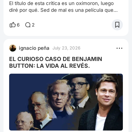
El título de esta crítica es un oxímoron, luego
diré por qué. Sed de mal es una película que
adapta una novela, un film del que se escribió
tanto desde su estreno en 1958, que no hay
6
2
mucho más que decir que aporte a lo que ya se
dijo. Es el típico caso de la opus de uno de los
miembros del Olimpo que genera la sensación
ignacio peña
July 23, 2026
de que no es inútil, pero tampoco es original
escribir o reescribir sobre lo q
EL CURIOSO CASO DE BENJAMIN
BUTTON: LA VIDA AL REVÉS.