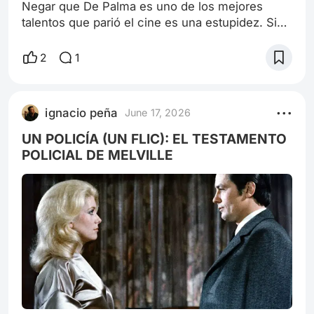
Negar que De Palma es uno de los mejores
talentos que parió el cine es una estupidez. Sin
embargo, todo gran autor puede realizar
mediocridades o pifiarla de la peor forma.
2
1
Pasión es un auténtico pifie narrativo, si bien
posee una trama sumamente atractiva, los
personajes están muy desaprovechados y el
ignacio peña
June 17, 2026
enredo de los sucesos me marearon
sobremanera. “Una lucha de poder entre dos
UN POLICÍA (UN FLIC): EL TESTAMENTO
ejecutivas de publi
POLICIAL DE MELVILLE