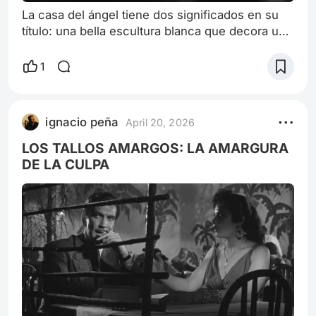
La casa del ángel tiene dos significados en su
título: una bella escultura blanca que decora una
mansión de Belgrano (demolida hace décadas),
aunque la narradora protagonista afirma que
1
pasó sus dias veraniegos en una quinta de
Adrogué y es también el hogar de un ángel
femenino llamado Ana, actuada por una Elsa
ignacio peña
April 20, 2026
Daniel impecablemente perturbada. Su
expresión de conmoción facial no surge
LOS TALLOS AMARGOS: LA AMARGURA
gratuitamen
DE LA CULPA