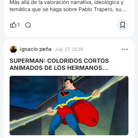
Más allá de la valoración narrativa, ideológica y
temática que se haga sobre Pablo Trapero, su
talento estético-técnico es ineludible, pero este
caso demuestra que se olvidó de el
1
increíblemente. Elefante blanco era un edificio
abandonado, ubicado en Villa Lugano, Caba, en
la llamada Ciudad Oculta. Destinado a ser el
ignacio peña
July 27, 2026
hospital más grande de Latinoamérica, con
especialidad en tuberculosis, tras el g
SUPERMAN: COLORIDOS CORTOS
ANIMADOS DE LOS HERMANOS
FLEISCHER