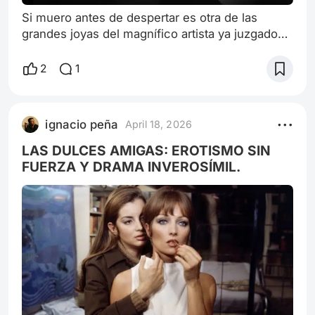
Si muero antes de despertar es otra de las
grandes joyas del magnífico artista ya juzgado
en este sitio: Carlos Hugo Christensen. Se
puede ver restaurada en 4k en Youtube,
2
1
simplemente imperdible. Coproducción
argentino venezolana, estrenada en 1952, es un
drama de esos densos, crudos por su temática,
ignacio peña
April 18, 2026
pero el tratamiento que se le otorgó le confirió
una esencia poética que permite alejar las
LAS DULCES AMIGAS: EROTISMO SIN
sombra
FUERZA Y DRAMA INVEROSÍMIL.