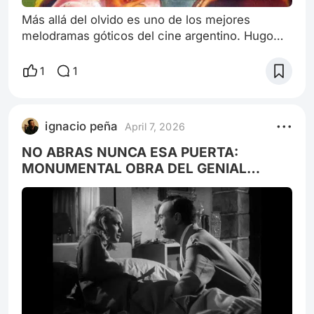
Más allá del olvido es uno de los mejores
melodramas góticos del cine argentino. Hugo
del Carril, siendo peronista, paradójicamente,
perseguido durante el mismo régimen que
1
1
defendió (al punto de cantar la marcha, a mi
gusto desagradable) y luego encarcelado
durante la Revolución Libertadora, realizó esta
ignacio peña
April 7, 2026
obra comparada con justa precisión con Vértigo
de Hitchcock, con la sospecha de que Sir Alfred
NO ABRAS NUNCA ESA PUERTA:
MONUMENTAL OBRA DEL GENIAL
MAESTRO CARLOS HUGO
CHRISTENSEN, más una introducción al
director