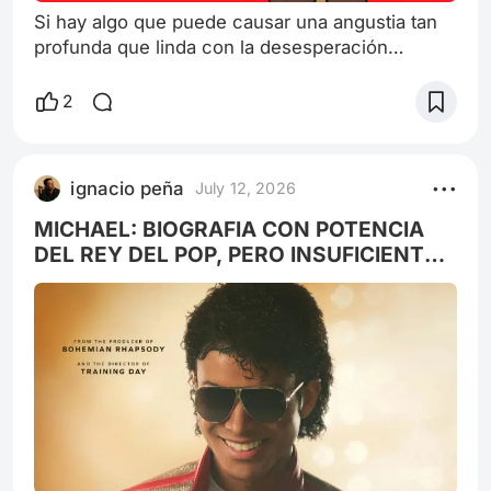
Si hay algo que puede causar una angustia tan
profunda que linda con la desesperación
suicida, esa sería la comprobación de quedarse
ciego. Claro está que Jorge Luis Borges no
2
solamente no se suicidó sino que además supo
sacarle partido a la ceguera sin dejarse vencer
por esa temible oscuridad, tan cercana a la idea
ignacio peña
July 12, 2026
de muerte en vida. Woody Allen en esta película
del 2002 (año en que yo nací, aunq
MICHAEL: BIOGRAFIA CON POTENCIA
DEL REY DEL POP, PERO INSUFICIENTE
Y EDULCORADA