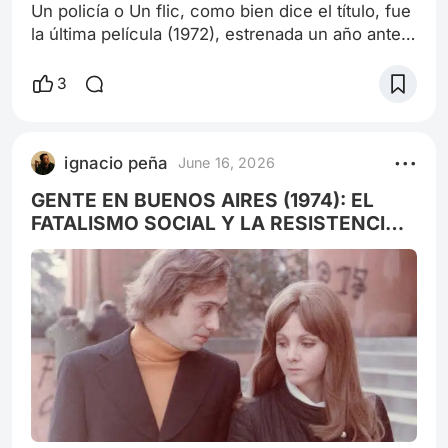
Un policía o Un flic, como bien dice el título, fue
la última película (1972), estrenada un año antes
de que fallezca el maestro de los polars
franceses. A diferencia de los dramas negros
3
de El Samurai y El círculo rojo, la pieza que hoy
me ocupa es un drama con el punto de vista del
policía, pero no es un policial clásico sino
ignacio peña
June 16, 2026
moderno, con el mismo estilo formal de las
obras previas mencionadas.
GENTE EN BUENOS AIRES (1974): EL
FATALISMO SOCIAL Y LA RESISTENCIA
INDIVIDUAL DEL DESEO