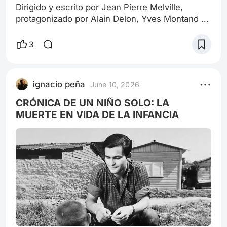
Dirigido y escrito por Jean Pierre Melville,
protagonizado por Alain Delon, Yves Montand y
Gian Maria Volonté, es un drama Neo-Noir
moderno, autoconsciente respecto de los
3
rasgos del drama negro clásico, en las
antipodas de la verborragia o de la
comunicación constante, se trata de una pieza
ignacio peña
June 10, 2026
que hace gala del más impecable uso de los
silencios. Lo más relevante no es exhibir las
CRÓNICA DE UN NIÑO SOLO: LA
personalidades exp
MUERTE EN VIDA DE LA INFANCIA