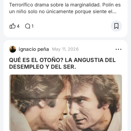
Terrorífico drama sobre la marginalidad. Polín es
un niño solo no únicamente porque siente el
peso jodido de la soledad (que podemos
padecer cualquiera de nosotros) sino que
4
1
además sufre la orfandad, la represión
institucional de un estricto internado, burlas de
pares y un camino de vida que se enturbia cada
ignacio peña
May 11, 2026
vez más a medida que la obra va avanzando,
hasta alcanzar su final abierto, en el que desc
QUÉ ES EL OTOÑO? LA ANGUSTIA DEL
DESEMPLEO Y DEL SER.