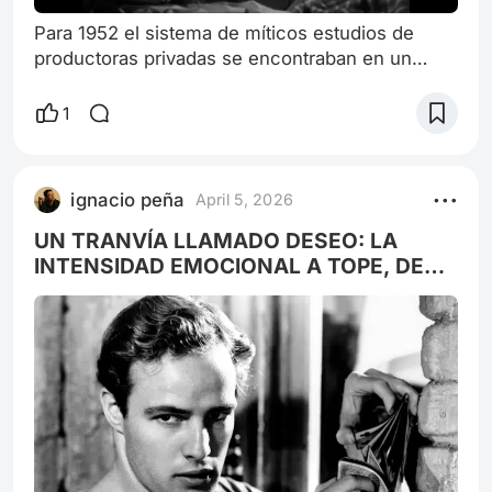
Para 1952 el sistema de míticos estudios de
productoras privadas se encontraban en un
Estado y estado crítico. Astutamente, el
peronismo logró ganar adeptos con el aumento
1
de la política subsidiaria a películas que el
régimen deseaba que sigan el camino
ideológico del “justicialismo”. Este magnífico
ignacio peña
April 5, 2026
autor santiagueño llamado Carlos H Christensen,
de ascendencia judío-danesa, no tenía simpatía
UN TRANVÍA LLAMADO DESEO: LA
algu
INTENSIDAD EMOCIONAL A TOPE, DE
UNA DE LAS MEJORES TRAGEDIAS
MODERNAS DE LA HISTORIA.