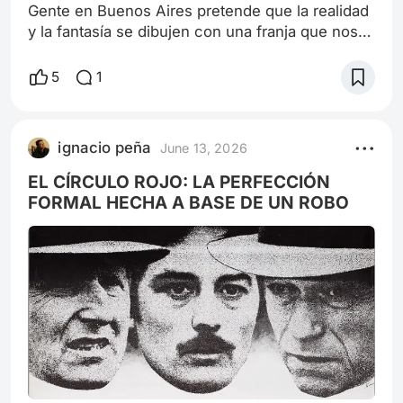
Gente en Buenos Aires pretende que la realidad
y la fantasía se dibujen con una franja que nos
permita distinguir las pesadillas soñadas de los
problemas reales, así como engaña con falsos
5
1
sueños, que resultan ser filmaciones, mediante
un montaje que enturbia los colores y luego los
satura. Solo en una escena se nubla la franja:
ignacio peña
June 13, 2026
cuando unos matones se llevan secuestrado a
un personaje amigo del pr
EL CÍRCULO ROJO: LA PERFECCIÓN
FORMAL HECHA A BASE DE UN ROBO