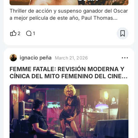
Thriller de acción y suspenso ganador del Oscar
a mejor película de este año, Paul Thomas
Anderson decidió adaptar muy
problemáticamente Vineland, novela del casi
2
1
anónimo autor norteamericano Thomas
Pynchon, publicada en 1990, sobre la
radicalización “revolucionaria” de la
ignacio peña
March 21, 2026
contracultura de los 60: se refiere a los jóvenes
que, aunque parte de esa misma contracultura,
FEMME FATALE: REVISIÓN MODERNA Y
llevaron a cabo delitos graves
CÍNICA DEL MITO FEMENINO DEL CINE Y
LA LITERATURA.