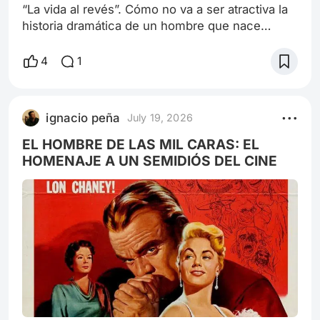
“La vida al revés”. Cómo no va a ser atractiva la
historia dramática de un hombre que nace
siendo viejo y muere siendo bebé? Si se le
suma que fue dirigida por David Fincher, uno de
4
1
los directores estadounidenses más talentosos
que parió la contemporaneidad, es un producto
de factura enormemente jugosa. Se trata de una
ignacio peña
July 19, 2026
adaptación de un cuento de 1922 de Francis
Scott Fitzgerald (autor de El gran G
EL HOMBRE DE LAS MIL CARAS: EL
HOMENAJE A UN SEMIDIÓS DEL CINE