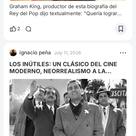
Graham King, productor de esta biografía del
Rey del Pop dijo textualmente: "Quería lograr
una exploración profunda de la compleja vida
del ícono del pop con el objetivo de
2
humanizarlo, pero no de edulcorarlo.
Lamentablemente, la película contradice las
intenciones del productor: se trata de una pieza
ignacio peña
July 11, 2026
sumamente suavizada, que omite
deliberadamente la historia de los juicios con
LOS INÚTILES: UN CLÁSICO DEL CINE
acusación de abuso
MODERNO, NEORREALISMO A LA
FELLINI