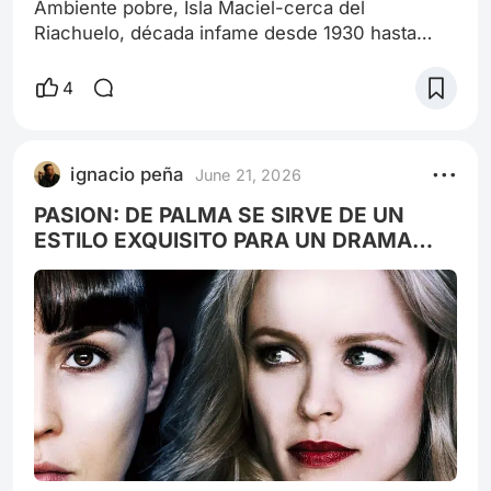
Ambiente pobre, Isla Maciel-cerca del
Riachuelo, década infame desde 1930 hasta
1941, antes de la caída de Ramón Castillo, es el
ascenso del fascismo elitista al poder, tras la
4
caída del nacionalismo radical del caudillo
Yrigoyen. Todo empieza con un canto
anarquista de los obreros que pedian menos
ignacio peña
June 21, 2026
horas y mejores sueldos. En el entorno humilde
vive Mary ( Gabriela Toscano de niña y Susana
PASION: DE PALMA SE SIRVE DE UN
Giménez
ESTILO EXQUISITO PARA UN DRAMA
MUY POBRE.