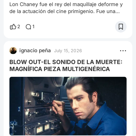
Lon Chaney fue el rey del maquillaje deforme y
de la actuación del cine primigenio. Fue una
bestia temible y colosal del mal llamado cine
mudo, bien dicho cine silente, cuya vida fue
2
1
intensa pero algo breve (murió antes de los 50
años) pero exitosa y muy jodida a la vez. La
biografía de él, sobre la que escribiré a
ignacio peña
July 15, 2026
continuación, fue estrenada en Hollywood por
Universal Pictures en 1957, protagoniz
BLOW OUT-EL SONIDO DE LA MUERTE:
MAGNÍFICA PIEZA MULTIGENÉRICA