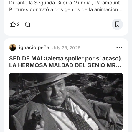
Durante la Segunda Guerra Mundial, Paramount
Pictures contrató a dos genios de la animación
que conformarían la llamada “Golden Animated
Age” en Estados Unidos y el mundo: los
2
hermanos Dave y Max Fleischer, creadores de
Popeye el marino, Bosko, Koko el payaso, Betty
Boop, el largometraje sobre Los viajes de
ignacio peña
July 25, 2026
Gulliver,entre otros grandes personajes que
compitieron por el dominio del mercado con
SED DE MAL:(alerta spoiler por si acaso).
Walt
LA HERMOSA MALDAD DEL GENIO MR
WELLES.