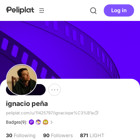
Log in
Follow
ignacio peña
peliplat.com/u/11425797/ignaciope%C3%B1a
Badges(9):
30
90
871
Following
Followers
LIGHT