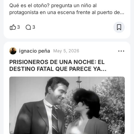
Qué es el otoño? pregunta un niño al
protagonista en una escena frente al puerto de
Bs As. Este interrogante es respondido con un
"vamos! si ya lo sabes"!, sin embargo, escapa a
3
3
la banalidad de una simple estación del año. Si
para los poetas y pintores románticos del siglo
XIX el otoño no es una simple estación del año
ignacio peña
May 5, 2026
sino una expresión de la naturaleza que refleja
la subjetividad individual, en
PRISIONEROS DE UNA NOCHE: EL
DESTINO FATAL QUE PARECE YA
ESCRITO Y EL SUICIDIO SIMBÓLICO