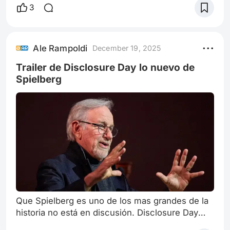
que la compañía prestó a Nolan con un diseño
3
de cámara debuta en esta película. Ya se hizo la
preventa en USA para los cines IMAX hace unos
6 meses y agotó entradas. Sin dudas
Ale Rampoldi
December 19, 2025
Christopher Nolan es en la actualidad el cineasta
mas poderoso del mundo, con sus fanático
Trailer de Disclosure Day lo nuevo de
Spielberg
Que Spielberg es uno de los mas grandes de la
historia no está en discusión. Disclosure Day
nos muestra un apartado visual impecable, una