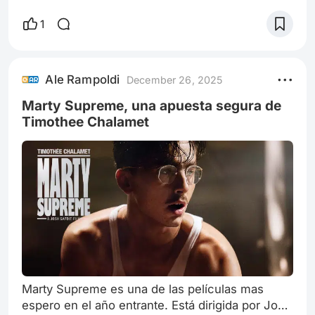
año próximo. Recordemos que Marvel Studios
viene con la estantería algo caída: sus películas
1
tiene una calidad algo dispar y no vienen
rindiendo en taquilla como solían hace unos
años. Pensando en una “recuperación” traen de
Ale Rampoldi
December 26, 2025
regreso a Chris Evans como Steve Rogers, el
Capitán América de antaño y Robert Downey J
Marty Supreme, una apuesta segura de
Timothee Chalamet
Marty Supreme es una de las películas mas
espero en el año entrante. Está dirigida por Josh