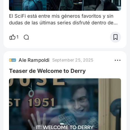
El SciFi está entre mis géneros favoritos y sin
dudas de las últimas series disfruté dentro de
este género es The Expanse. La serie duró 6
temporadas y vale la pena recordar al final de la
1
cuarta temporada la cadena SyFy decidió
cancelarla y fue retomada por amazon prime, ya
que los fanáticos le pidieron por carta a Jeff
Ale Rampoldi
September 25, 2025
Bezos concluya la serie Vale la pena recordar
The Expanse se situa en un conf
Teaser de Welcome to Derry