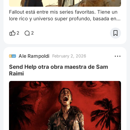
Fallout está entre mis series favoritas. Tiene un
lore rico y universo super profundo, basada en
la serie de juegos de Bethesda, la segunda
temporada es una adaptación no algo distinta de
2
2
el juego New Vegas, pero mantiene su
ambientación y nivel de energía Hay una gran
profundización del personaje de Cooper
Ale Rampoldi
February 2, 2026
Howard, interpretado por Walton Goggins en un
doble papel como el Ghoul, fruto de la deform
Send Help otra obra maestra de Sam
Raimi