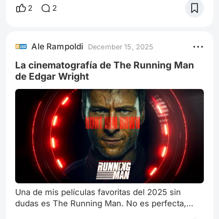
factura técnica única y a Emily Blunt y Josh O
2
2
´Connor como alienígenas. Todavía no
conocemos mucho mas del guión escrito por
David Koepp y con cinematografía de Janusz
Ale Rampoldi
December 15, 2025
Kaminski viejo ladero de Spielberg No deja de
sorprenderme la gran capacidad narrativa tiene
La cinematografía de The Running Man
S
de Edgar Wright
Una de mis películas favoritas del 2025 sin
dudas es The Running Man. No es perfecta,
pero posee un ritmo kinético, típico de las