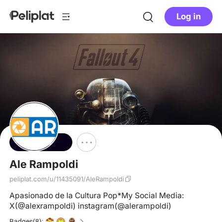
Log in
Follow
Ale Rampoldi
peliplat.com/u/11435091/AleRampoldi
Apasionado de la Cultura Pop*My Social Media:
X(@alexrampoldi) instagram(@alerampoldi)
Badges(8):