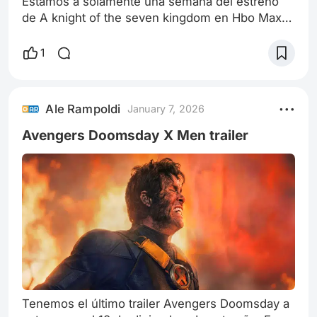
Estamos a solamente una semana del estreno
de A knight of the seven kingdom en Hbo Max.
Este es el primer spin off de Game of Thrones a
estrenarse este año, el segundo es A House of
1
the Dragon que se estrena a mitad de año
Recordemos esta serie promete un tono mas
ligero de la serie madre a comparación de su
Ale Rampoldi
January 7, 2026
tradicional tono trágico. Tendremos el primer
capítulo el 18 de enero
Avengers Doomsday X Men trailer
Tenemos el último trailer Avengers Doomsday a