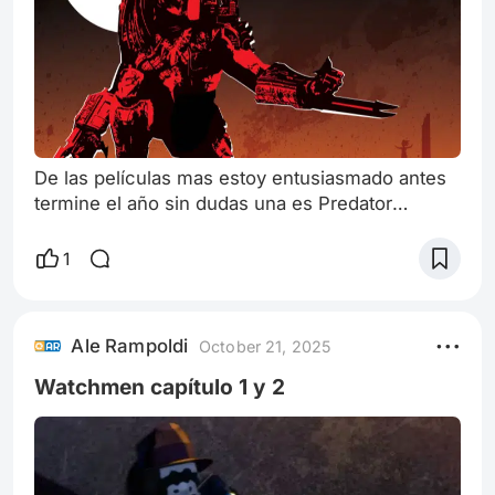
De las películas mas estoy entusiasmado antes
termine el año sin dudas una es Predator
Badlands. Hay un resurgir de estas franquicias,
tanto Predator como Aliens, que en esta ocasión
1
comparten universo al tener un sintético
interpretado por Elle Fanning que es construido
por Weyland Yutani, la corporación insigne del
Ale Rampoldi
October 21, 2025
universo Alien De por sí se notan el cuidado en
la producción, el diseño sonoro,
Watchmen capítulo 1 y 2