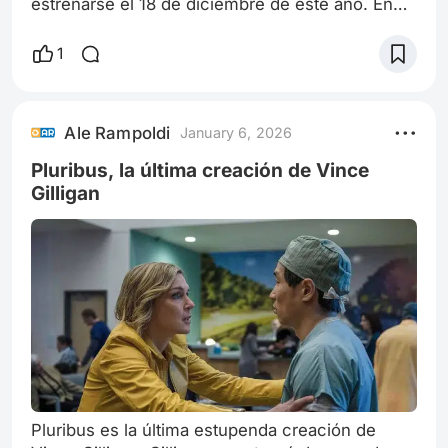
estrenarse el 18 de diciembre de este año. En
esta ocasión tenemos una pequeña muestra del
regreso de Patrick Stewart como Charles Xavier
1
e Ian McKellen como Magneto y también a
James Marsden como Cyclops. Recordemos los
X Men eran una propiedad de Marvel que tenía
Ale Rampoldi
January 6, 2026
en su poder Fox, y la cadena fue vendida a
Disney por lo cual Marvel Studios se hizo car
Pluribus, la última creación de Vince
Gilligan
Pluribus es la última estupenda creación de