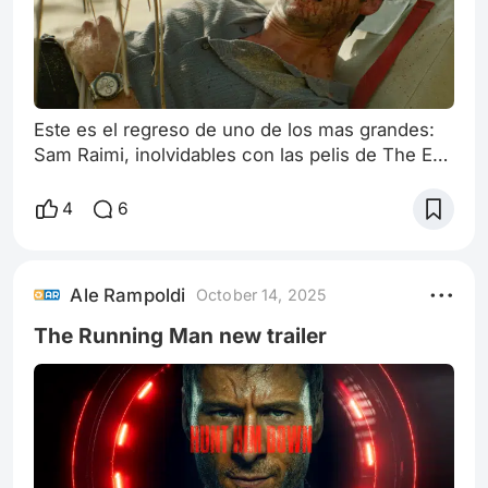
Este es el regreso de uno de los mas grandes:
Sam Raimi, inolvidables con las pelis de The Evil
Dead y por supuesto Spiderman, gracias por
tantas alegrías Sam En esta ocasión actúan
4
6
Rachel McAdams y Dylan O´Brien, no son una
pareja para nada feliz: son dos compañeros de
trabajo que se odian mutuamente y se quedan
Ale Rampoldi
October 14, 2025
varados en una isla tras un accidente de avión
Pinta entretenido, una mezcla entre el
The Running Man new trailer