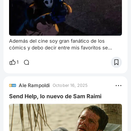
Además del cine soy gran fanático de los
cómics y debo decir entre mis favoritos se
encuentra la novela gráfica Watchmen. La
notable novela gráfica de Alan Moore y Dave
1
Gibbons está considerada por muchos como
una obra monumental del género, a la altura de
las mejores obras literarias de la historia
Ale Rampoldi
October 16, 2025
Watchmen gira en torno a un grupo de
superhéroes que existen en una Estados Unidos
Send Help, lo nuevo de Sam Raimi
distópica, donde