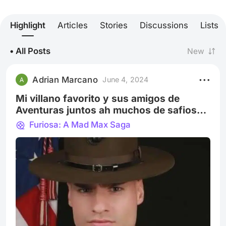
Highlight
Articles
Stories
Discussions
Lists
• All Posts
New
Adrian Marcano
June 4, 2024
Mi villano favorito y sus amigos de
Aventuras juntos ah muchos de safios
por suceder todo comienza con una
Furiosa: A Mad Max Saga
famula me ayu