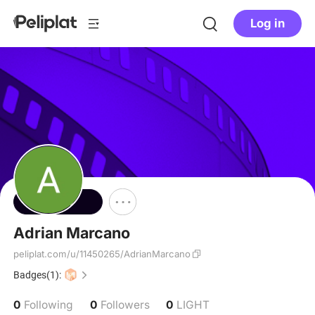
Log in
Follow
Adrian Marcano
peliplat.com/u/11450265/AdrianMarcano
Badges(1):
0
0
0
Following
Followers
LIGHT