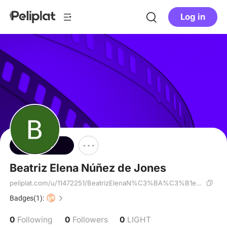
Log in
Follow
Beatriz Elena Núñez de Jones
peliplat.com/u/11472251/BeatrizElenaN%C3%BA%C3%B1ezd
eJones
Badges(1):
0
0
0
Following
Followers
LIGHT