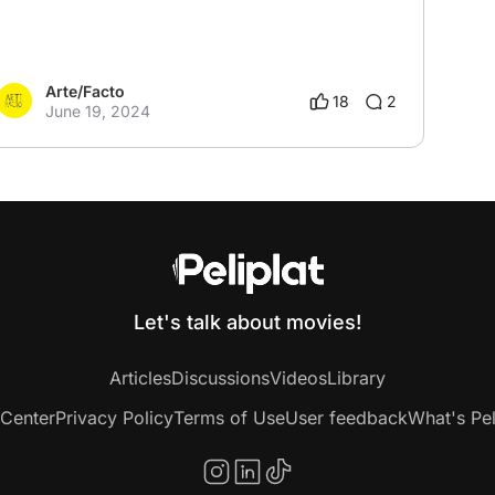
Arte/Facto
18
2
June 19, 2024
Let's talk about movies!
Articles
Discussions
Videos
Library
 Center
Privacy Policy
Terms of Use
User feedback
What's Pel