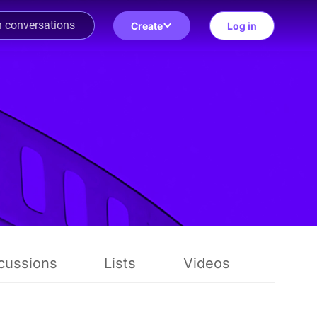
Create
Log in
cussions
Lists
Videos
Revi