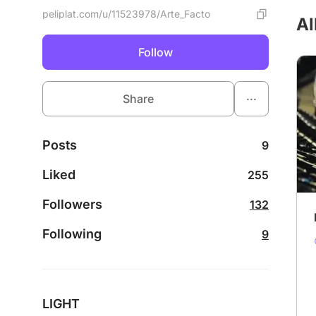
peliplat.com/u/11523978/Arte_Facto
Al
Follow
...
Share
Posts
9
Liked
255
Followers
132
Following
9
LIGHT