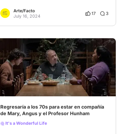
Arte/Facto
17
3
July 16, 2024
# Drama
# Comedy
# Others
Regresaría a los 70s para estar en compañía
de Mary, Angus y el Profesor Hunham
It's a Wonderful Life