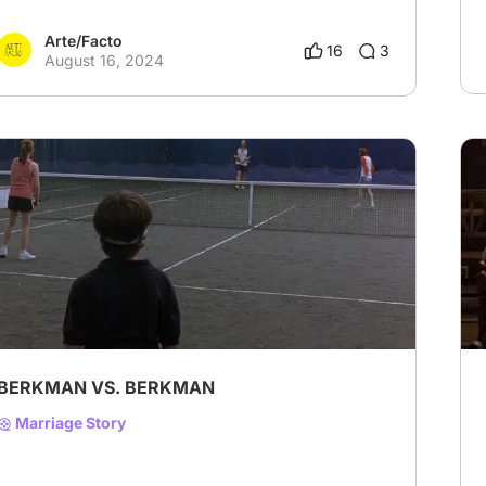
Arte/Facto
16
3
August 16, 2024
# Drama
# Comedy
# Family
BERKMAN VS. BERKMAN
Marriage Story