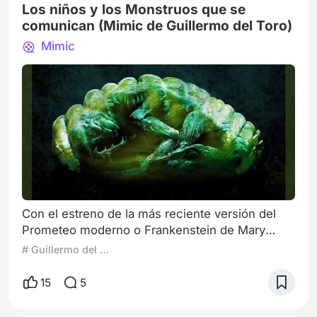
Los niños y los Monstruos que se
comunican (Mimic de Guillermo del Toro)
Mimic
Con el estreno de la más reciente versión del
Prometeo moderno o Frankenstein de Mary
Shelley en el horizonte y el Halloween
# Guillermo del Toro
acercándose, llegó la hora de hablar
nuevamente del director del cine fantástico de
15
5
México que nos sigue sorprendiendo, el Máster
Guillermo del Toro. Especialmente de uno de