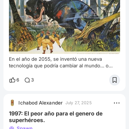
En el año de 2055, se inventó una nueva
tecnología que podría cambiar al mundo… o
destruirlo. Un hombre llamado Charles Hatton, la
usó para hacerse rico. Frases como esta
6
3
repercuten tanto en el mundo de la ciencia
ficción, así como en nuestro mundo real.
Especialmente cuando se tratan de recientes
Ichabod Alexander
July 27, 2025
descubrimientos científicos que son usados por
gente a cargo de corporaciones multimillonarias
1997: El peor año para el genero de
para g
superhéroes.
Spawn