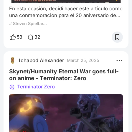
En esta ocasión, decidí hacer este artículo como
una conmemoración para el 20 aniversario de
una cinta que me aterrorizó la primera vez que
# Steven Spielberg
lo vi cuando era un niño de 9 años, La Guerra de
los Mundos de Steven Spielberg, que a pesar de
53
32
no alcanzar el nivel de la cinta clásica de
George Pal de 1953 y de la terrorífica
transmisión de radio de Orson Welles de 1938,
Ichabod Alexander
March 25, 2025
es una increíble cinta de ciencia f
Skynet/Humanity Eternal War goes full-
on anime - Terminator: Zero
Terminator Zero