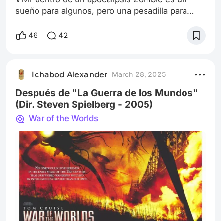
sueño para algunos, pero una pesadilla para
muchos, por el simple hecho de que tu vida
cambia radicalmente cuando de la nada,
46
42
después de un día en el trabajo o fin de semana
común y corriente “BAM”, los muertos empiezan
a caminar y a comerse a cualquier ser vivo en
Ichabod Alexander
March 28, 2025
su camino. Sin embargo, antes de continuar,
voy a confesar algo sobre los zombies en gener
Después de "La Guerra de los Mundos"
(Dir. Steven Spielberg - 2005)
War of the Worlds