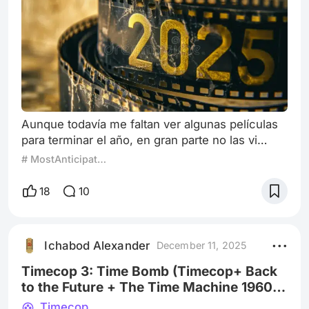
Aunque todavía me faltan ver algunas películas
para terminar el año, en gran parte no las vi
todas porque la verdad es que estuve quebrado
# MostAnticipatedTitles2025
de dinero por un tiempo, así que solo vi un
puñado de ellas. Fue un poco difícil hacer la
18
10
lista, principalmente porque algunas que
estrenaban en noviembre apenas nos llegaron
este mes festivo. Además, la mayoría de las
Ichabod Alexander
December 11, 2025
películas que estuve viendo este año fuero
Timecop 3: Time Bomb (Timecop+ Back
to the Future + The Time Machine 1960 &
2002)
Timecop