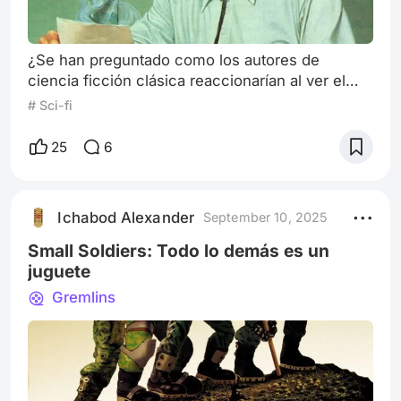
¿Se han preguntado como los autores de
ciencia ficción clásica reaccionarían al ver el
futuro? ¿Cómo sería su reacción? ¿De asombro,
# Sci-fi
de terror, o de ambos? Esta pregunta surgió
después de ver uno de los datos de detrás de
25
6
cámara de la película Blade Runner de Ridley
Scott. Precisamente, cuando el perturbado y
brillante autor, Phillp K. Dick visitó el estudio
Ichabod Alexander
September 10, 2025
para ver 20 minutos de efectos especial
Small Soldiers: Todo lo demás es un
juguete
Gremlins