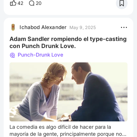
vida. Han pasado casi 20 años desde mi
42
20
enfrentamiento con el Príncipe Nuada y su
Ejército Dorado, y honestamente aún no
perdono a Liz por haber derretido la corona. Ese
Ichabod Alexander
May 9, 2025
ejército nos podría haber sido de utilidad
pensándolo bien. En fin, mi vida con mi familia,
Adam Sandler rompiendo el type-casting
que bási
con Punch Drunk Love.
Punch-Drunk Love
La comedia es algo difícil de hacer para la
mayoría de la gente, principalmente porque no