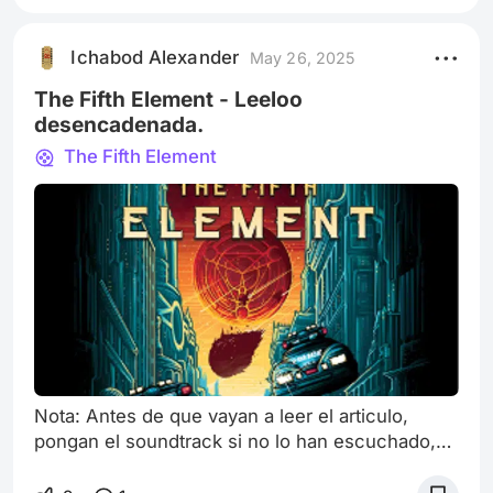
Cline en el 2011 y en la adaptación a la pantalla
grande en el 2018. El distópico mundo de Ready
Ichabod Alexander
May 26, 2025
Player One, y nadie mejor que su seguro
servidor para demostrarlo junto con muchos
The Fifth Element - Leeloo
lectore
desencadenada.
The Fifth Element
Nota: Antes de que vayan a leer el articulo,
pongan el soundtrack si no lo han escuchado,
será un viaje agitado pero sin duda, será uno
muy genial. Crear un héroe requiere una buena