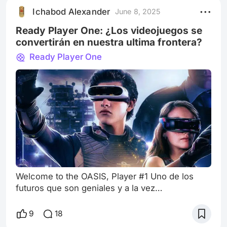
Cradle). Cuando los dinosaurios retomaron la
Ichabod Alexander
June 8, 2025
tierra: Jurassic World, el parque de a
Ready Player One: ¿Los videojuegos se
convertirán en nuestra ultima frontera?
Ready Player One
Welcome to the OASIS, Player #1 Uno de los
futuros que son geniales y a la vez
perturbadores debido a lo cercano a nuestra
realidad es, sin duda alguna, el que vimos
9
18
plasmado en las páginas de la novela de Ernest