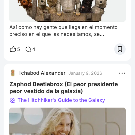
Así como hay gente que llega en el momento
preciso en el que las necesitamos, se
encuentran en el mismo lugar los libros, los
cómics, alguna frase de un personaje famoso y
5
4
finalmente están las películas, que por mera
curiosidad o por el propio destino, nos ayudan
en los momentos más difíciles de nuestra vida.
Ichabod Alexander
January 9, 2026
Como 500 days of Summer y Eternal Sunshine
of the Spotless Mind, son las definitivas para
Zaphod Beetlebrox (El peor presidente
peor vestido de la galaxia)
The Hitchhiker's Guide to the Galaxy