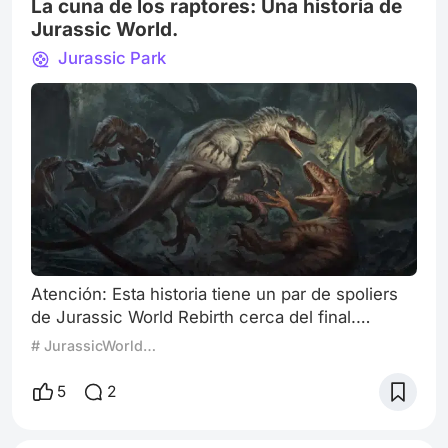
década, siglo o lugar, uno de los aspectos de l
La cuna de los raptores: Una historia de
Jurassic World.
Jurassic Park
Atención: Esta historia tiene un par de spoliers
de Jurassic World Rebirth cerca del final.
Recomiendo ver la película o ayudarse con
# JurassicWorldRebirth
Wikipedia antes de visitar este articulo. Diario
personal de Maxwell Tembo, guardia de BioSyn
5
2
de las ruinas del jardín botánico de Miami
(Nombre clave: Cuna de los Raptores - Raptors