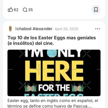
todos pueden manejar la presión del público,
que aunque lo necesitamos, no es imposible
62
35
sentirnos aterrados de encontrar a ese idiota o
grupo de idiotas que quieren humillar al
comediante más principiante que se puedan
Ichabod Alexander
April 26, 2025
encontrar. Irritante a más no poder, pero
completamente normal. Por eso los actores y
Top 10 de los Easter Eggs mas geniales
actri
(e insólitos) del cine.
Easter egg, tanto en inglés como en español, el
término se define como huevo de Pascua.