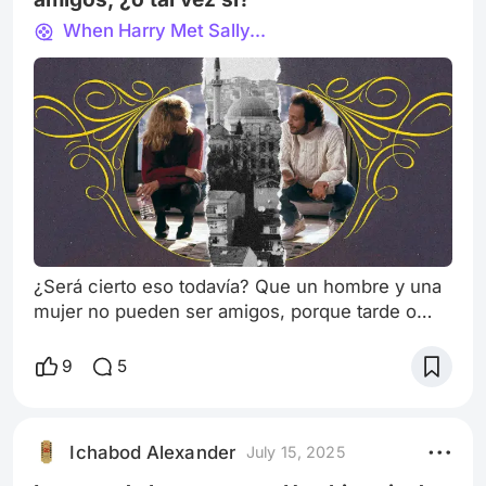
When Harry Met Sally...
¿Será cierto eso todavía? Que un hombre y una
mujer no pueden ser amigos, porque tarde o
temprano, la atracción y el sexo siempre se
interponen en medio de la relación. Al menos
9
5
eso es lo que cree y dice uno de los personajes
principales, Harry Burns, justo en el momento
en el que conoce a nuestra segunda
Ichabod Alexander
July 15, 2025
protagonista, Sally Albright. Sin importar la