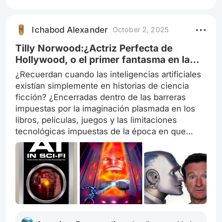
Cenobitas de Hellraiser, las aberraciones
mutantes y dioses antiguos de las historias de
Ichabod Alexander
October 2, 2025
Lovecraft, y por supuesto, los clásicos slashers
como Ghostface o Art, el payaso. Pero tamb
Tilly Norwood:¿Actriz Perfecta de
Hollywood, o el primer fantasma en la
máquina?
¿Recuerdan cuando las inteligencias artificiales
existían simplemente en historias de ciencia
ficción? ¿Encerradas dentro de las barreras
impuestas por la imaginación plasmada en los
libros, películas, juegos y las limitaciones
tecnológicas impuestas de la época en que
fueron creadas? Estas han sido caracterizadas
la mayoría de las veces como formas de
inteligencia superiores, frías, calculadoras y
precisas en su trabajo. Más sin embargo, se
encuentran atrapadas en un mundo digital sin
fin, compuestos de circuitos, programas,
aplicaciones y software de edición. Programa