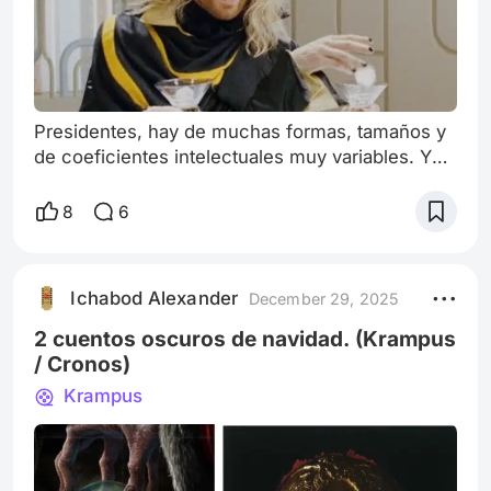
Presidentes, hay de muchas formas, tamaños y
de coeficientes intelectuales muy variables. Y
luego tenemos a los candidatos perfectos que
se nominan a la categoría de los “Darwin
8
6
Awards”, que, en resumen, son los premios para
las personas con una inteligencia bastante
cuestionable haciendo las peores tonterías.
Ichabod Alexander
December 29, 2025
Todo el mundo pensaría que el más reciente
presidente de los Estados Unidos de “América”
2 cuentos oscuros de navidad. (Krampus
/ Cronos)
Krampus