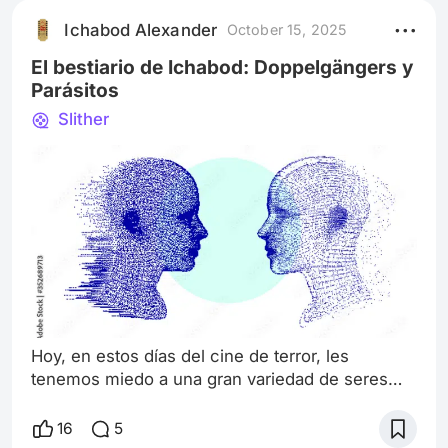
sus proyectos mas frustrados de su carrera
Ichabod Alexander
October 15, 2025
como director. Su pequeña desventura con los
Weinstein en
El bestiario de Ichabod: Doppelgängers y
Parásitos
Slither
Hoy, en estos días del cine de terror, les
tenemos miedo a una gran variedad de seres
terribles. Como los demonios que enfrentan Ed
y Lorraine Warren, los Deadites que enfrenta día
16
5
y noche Ash Williams en Evil Dead, los