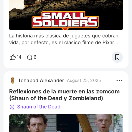
La historia más clásica de juguetes que cobran
vida, por defecto, es el clásico filme de Pixar
titulado Toy Story. No solo por ser una de las
principales películas que llevó el concepto de
14
6
usar 100% efectos CGI para un largometraje
animado, sino que también nos entregó una de
las canciones más icónicas como Yo soy tu
Ichabod Alexander
August 25, 2025
amigo fiel o en inglés, You got a friend in me,
compuesta y cantada por Randy New
Reflexiones de la muerte en las zomcom
(Shaun of the Dead y Zombieland)
Shaun of the Dead