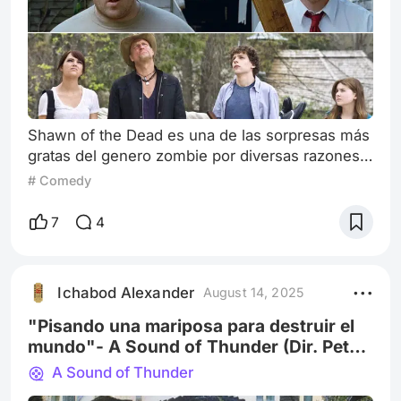
Shawn of the Dead es una de las sorpresas más
gratas del genero zombie por diversas razones,
como el hecho de que reanimó el genero del
# Comedy
zom-com/zomedy* después de esporadicas
apariciones en los 80s y 90s con películas
7
4
como Return of the Living Dead, Army of
Darkness, Braindead (la de Peter Jackson) y el
clásico de culto Idle Hands. *zom com/zomedy:
Ichabod Alexander
August 14, 2025
Abreviaturas de Zombie Comedy. Aunque
algunas pel
"Pisando una mariposa para destruir el
mundo"- A Sound of Thunder (Dir. Peter
Hyams - 2005)
A Sound of Thunder