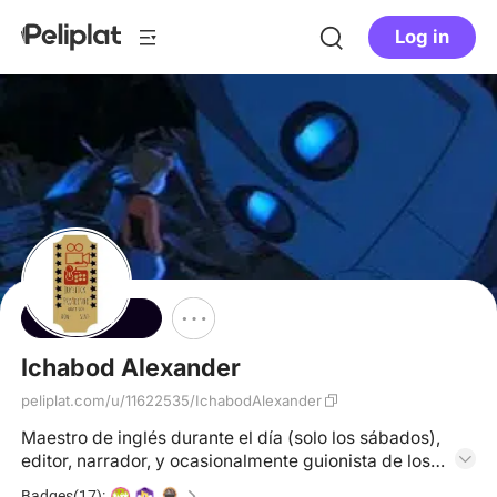
Log in
Follow
Ichabod Alexander
peliplat.com/u/11622535/IchabodAlexander
Maestro de inglés durante el día (solo los sábados),
editor, narrador, y ocasionalmente guionista de los
videos del canal "Joystick Proyector", actor del Taller
Badges(17):