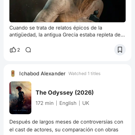
Cuando se trata de relatos épicos de la
antigüedad, la antigua Grecia estaba repleta de
ellos. Antes de que los caballeros medievales
confrontaran a feroces dragones en cuevas,
2
que los cazadores de vampiros salvaran a la
gente del temido Drácula o de que los
superhéroes de tiras cómicas nos salvaran de
Ichabod Alexander
Watched 1 titles
devoradores de planetas. Existió el mundo de
dioses, monstruos, maldiciones, armas
legendarias y
The Odyssey
(2026)
172 min
English
UK
Después de largos meses de controversias con 
el cast de actores, su comparación con obras 