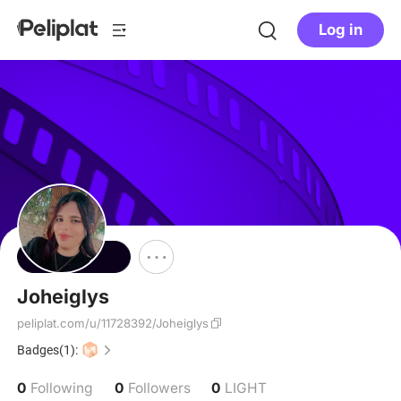
Log in
Follow
Joheiglys
peliplat.com/u/11728392/Joheiglys
Badges(1):
0
0
0
Following
Followers
LIGHT