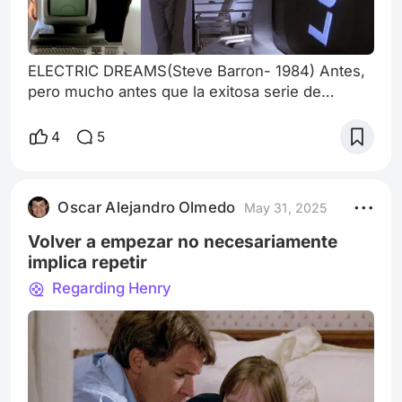
ELECTRIC DREAMS(Steve Barron- 1984) Antes,
pero mucho antes que la exitosa serie de
antología británica Black Mirrors hiciera foco en
las consecuencias de una excesiva
4
5
dependencia de la tecnología por parte de los
seres humanos(sin distinción de razas, credos,
sexo, estatus social o, incluso, edad), hubo
Oscar Alejandro Olmedo
May 31, 2025
diferentes proyectos que encararon la misma
temática, pero obviamente desde otra
Volver a empezar no necesariamente
perspectiva.
implica repetir
Regarding Henry