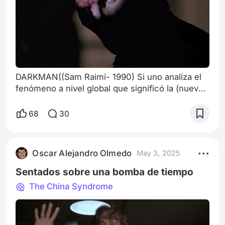
DARKMAN((Sam Raimi- 1990) Si uno analiza el
fenómeno a nivel global que significó la (nueva)
irrupción al Cine en su conjunto, de esta
remozada sub-categoría denominada
68
30
Superhéroes, seguramente surgirán distintos
puntos de referencia sobre los que efectuar
dicha exégesis. Así, podemos poner la lupa en
Oscar Alejandro Olmedo
May 3, 2025
qué títulos abarca o desde cuándo emerge tal
“renacimiento” o en cuál cinta acaba; porqué
Sentados sobre una bomba de tiempo
configu
The China Syndrome