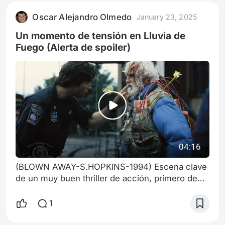
de aquellas tardes, y otro por un film de culto,
Oscar Alejandro Olmedo
January 23, 2025
puntapié de una franquicia, también por aquél
entonces. Me estoy refiriendo en el primer c
Un momento de tensión en Lluvia de
Fuego (Alerta de spoiler)
04:16
(BLOWN AWAY-S.HOPKINS-1994) Escena clave
de un muy buen thriller de acción, primero de
Jeff Bridges, aquí junto a su padre en la vida real
Lloyd. Combinación casi perfecta de edición,
1
música(Silvestri) y perfomances-La cinta fue
infravalorada por la crítica pero obtuvo el apoyo