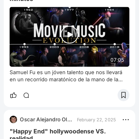
07:05
Samuel Fu es un jóven talento que nos llevará
en un recorrido maratónico de la mano de la
música de las películas más
icónicas(pochocleras y no tanto) de los últinos
casi 60 años. Tecladista y especialista en "mash
up" y covers de cine, TV, games, animes, etc,
los créditos a él y su cta en YouTube.
Oscar Alejandro Olmedo
February 22, 2025
"Happy End" hollywoodense VS.
realidad