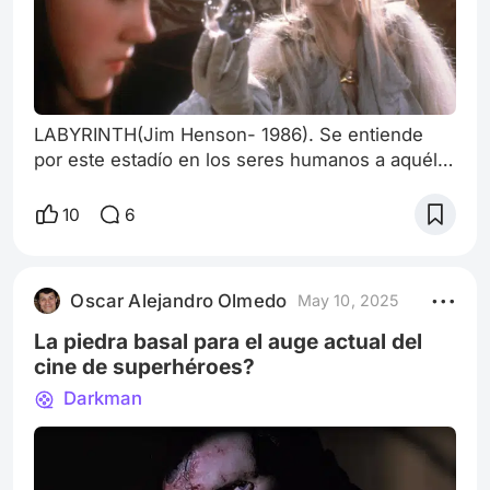
LABYRINTH(Jim Henson- 1986). Se entiende
por este estadío en los seres humanos a aquél
período que abarca desde el nacimiento hasta la
pubertad, y en el que durante su transcurso, la
10
6
persona va adquiriendo conocimientos,
experiencias y habilidades que lo acompañaran
durante el resto de su vida. Categórico,
Oscar Alejandro Olmedo
May 10, 2025
implacable y tremendamente frío concepto que,
aunque correcto, no ahonda en el más profundo
La piedra basal para el auge actual del
cine de superhéroes?
Darkman