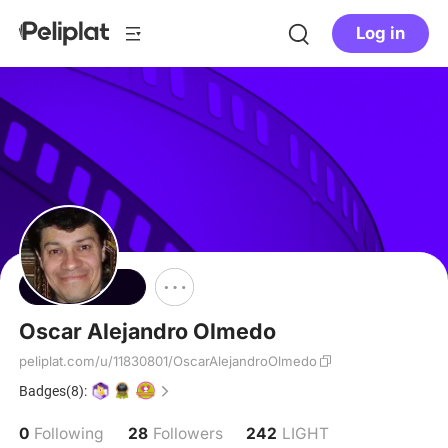
Log in
Follow
Oscar Alejandro Olmedo
peliplat.com/u/11830801/OscarAlejandroOlmedo
Badges(8):
0
28
242
Following
Followers
LIGHT