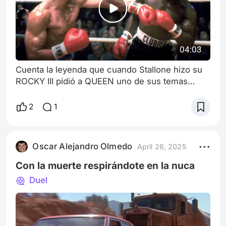
04:03
Cuenta la leyenda que cuando Stallone hizo su
ROCKY III pidió a QUEEN uno de sus temas
como leit motiv. Al obtener un "no" por
respuesta buscó una banda desconocida para
2
1
crear uno nuevo. Así encontró a SURVIVOR y al
darle algunas líneas del film lo titularon EYE OF
THE TIGER... El resto es historia
Oscar Alejandro Olmedo
April 26, 2025
Con la muerte respirándote en la nuca
Duel