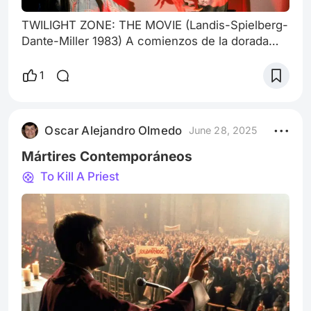
TWILIGHT ZONE: THE MOVIE (Landis-Spielberg-
Dante-Miller 1983) A comienzos de la dorada
década de los ochenta, Steven Spielberg y cía.,
tomaron la valiente decisión de adaptar a la
1
pantalla grande algunos relatos de una serie de
culto que dio comienzos allá por finales de los
cincuenta y comienzos de los años sesenta y
Oscar Alejandro Olmedo
June 28, 2025
que por estas pampas se llamó “La Dimensión
Desconocida”(tres tomados del progra
Mártires Contemporáneos
To Kill A Priest