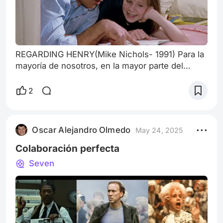
REGARDING HENRY(Mike Nichols- 1991) Para la
mayoría de nosotros, en la mayor parte del
tiempo, nuestro presente y seguramente
nuestro futuro será la sumatoria de nuestras
2
decisiones. Somos lo que hacemos y no lo que
decimos. Vamos hilvanando nuestro destino a
medida que decidimos ir en un rumbo y no en
Oscar Alejandro Olmedo
May 24, 2025
otro. Obviamente, habrá circunstancias
extraordinarias que escaparán a nuestro control
Colaboración perfecta
y que seg
Seven