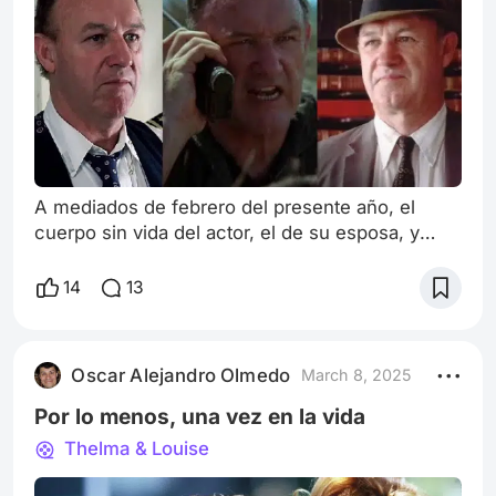
A mediados de febrero del presente año, el
cuerpo sin vida del actor, el de su esposa, y
hasta el de uno de sus perros fueron
encontrados luego de haberse producido los
14
13
respectivos decesos varios días antes. Y
remarco "respectivos" pues efectivamente los
tres fallecimientos fueron sucediéndose
Oscar Alejandro Olmedo
March 8, 2025
alternadamente, con diferencia, también, de al
menos, una semana. Al primer indicio de una
Por lo menos, una vez en la vida
inhalación de
Thelma & Louise