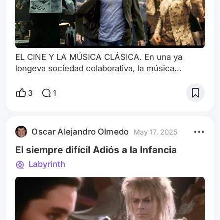
EL CINE Y LA MÚSICA CLÁSICA. En una ya
longeva sociedad colaborativa, la música
conocida popularmente como “clásica” y el
séptimo arte han co-existido casi desde las
3
1
primeras proyecciones experimentales,
retroalimentándose mutuamente: las melodías
de autores clásicos han insuflado de emoción
Oscar Alejandro Olmedo
May 17, 2025
escenas ya icónicas, y el cine le ha otorgado
imágenes a temas inmortales, incluso, haciendo
El siempre difícil Adiós a la Infancia
que el gran pú
Labyrinth