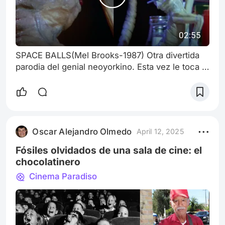
02:55
SPACE BALLS(Mel Brooks-1987) Otra divertida
parodia del genial neoyorkino. Esta vez le toca el
turno al espacio y sus más icónicas sagas: Star
Wars, Star Trek, Krull, El Planeta de los Simios..
y nuestro xenomorfo favorito también dispone
de su momento de fama. Los créditos a MGM y
su cta en Youtube
Oscar Alejandro Olmedo
April 12, 2025
Fósiles olvidados de una sala de cine: el
chocolatinero
Cinema Paradiso