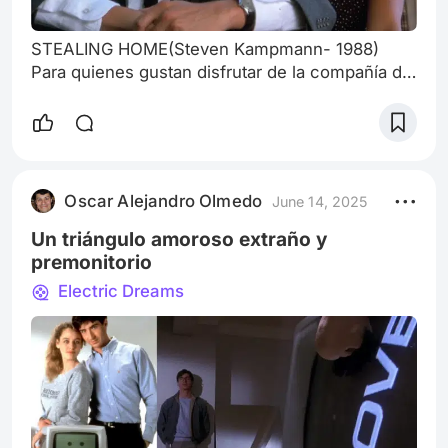
STEALING HOME(Steven Kampmann- 1988)
Para quienes gustan disfrutar de la compañía de
un buen libro, es casi una costumbre ya
desandar la historia en cuestión(ficción o no) de
forma, por lo general, lineal; puede
eventualmente sorprender con algún
“flashback”, presentar una “sub-historia” lateral
Oscar Alejandro Olmedo
June 14, 2025
o secundaria, o aventurar sucesos a futuro, pero
por lo general, el desarrollo de la misma fluye
Un triángulo amoroso extraño y
natura
premonitorio
Electric Dreams