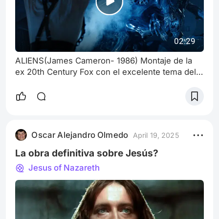
02:29
ALIENS(James Cameron- 1986) Montaje de la
ex 20th Century Fox con el excelente tema del
recordado James Horner (uno de sus mejores
trabajos): "Bishop's Countdown" para la secuela
que superó al original en muchos sentidos, aún
siendo Alien un ícono de la Ciencia Ficción.
Todos los créditos a ellos.
Oscar Alejandro Olmedo
April 19, 2025
La obra definitiva sobre Jesús?
Jesus of Nazareth