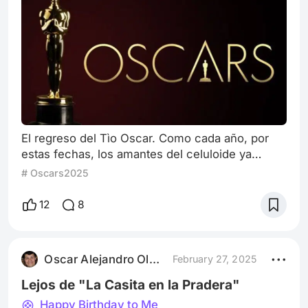
El regreso del Tìo Oscar. Como cada año, por
estas fechas, los amantes del celuloide ya
comenzamos a palpitar la entrega de los
# Oscars2025
premios más emblemáticos y glamorosos del
séptimo arte: Los Oscar de La Academia. Esto
12
8
hace que como una suerte de “calistenia
cinéfila” vayamos despuntando favoritos,
adivinando presentadores o despotricando
Oscar Alejandro Olmedo
February 27, 2025
porque tal o cual film, actor, actriz o compositor
no integra l
Lejos de "La Casita en la Pradera"
Happy Birthday to Me