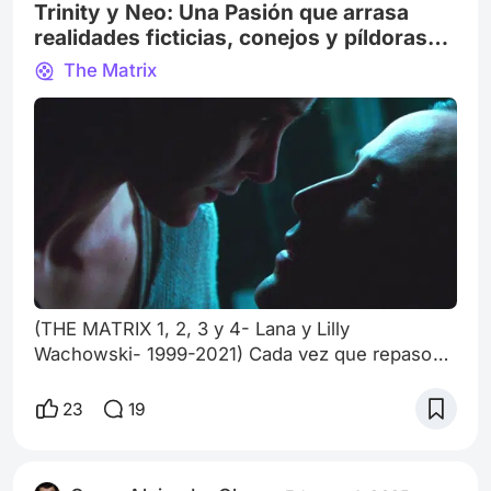
bañera de un hotel de Los Ángeles a la
Trinity y Neo: Una Pasión que arrasa
tempranísi
realidades ficticias, conejos y píldoras
de cualquier color
The Matrix
(THE MATRIX 1, 2, 3 y 4- Lana y Lilly
Wachowski- 1999-2021) Cada vez que repaso
esta saga, termino llegando a la misma
conclusión. Hay amores que no sólo
23
19
trascienden la pantalla con 1 película para
enamorarnos, sino como en este caso, 4. Cómo
sostener esa química que fluye desde el primer