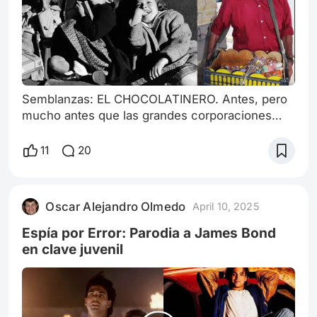
Semblanzas: EL CHOCOLATINERO. Antes, pero
mucho antes que las grandes corporaciones
implantaran los llamados "multicines", o los
enormes shoppings incluyeran salas de cine
11
20
pertenecientes a cadenas
multinacionales(Hoyts, Showcase, Village,
Cinemark, etc), existían las salas
Oscar Alejandro Olmedo
April 10, 2025
independientes, privadas o alguna con fondos
estatales(Cine Club Municipal). Establecidas por
Espía por Error: Parodia a James Bond
lo general en el centro comercia
en clave juvenil