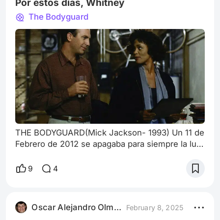
Por estos días, Whitney
The Bodyguard
THE BODYGUARD(Mick Jackson- 1993) Un 11 de
Febrero de 2012 se apagaba para siempre la luz
de una de las mejores cantantes de nuestro
tiempo, dueña no sólo de una voz
9
4
privilegiada(era precisamente conocida por el
apodo de the voice), sino de una técnica vocal
largamente trabajada y desarrollada. La muerte
Oscar Alejandro Olmedo
February 8, 2025
la encontró en la forma de ahogamiento en la