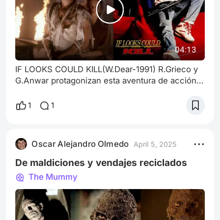
04:13
IF LOOKS COULD KILL(W.Dear-1991) R.Grieco y
G.Anwar protagonizan esta aventura de acción
con aires de 007 en viaje de egresados a Paris.
David Foster compone, produce y R.McAulay
1
1
pone voz a TEACH ME HOW TO DREAM, tema
de amor de un film no muy valorado por la
crítica pero de paso exitoso por el VHS
Oscar Alejandro Olmedo
April 5, 2025
De maldiciones y vendajes reciclados
The Mummy