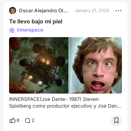
del público en gral
Oscar Alejandro Olmedo
January 21, 2025
Te llevo bajo mi piel
Innerspace
INNERSPACE(Joe Dante- 1987) Steven
Spielberg como productor ejecutivo y Joe Dante
en la dirección, vuelven a unir talentos, después
de la perlita que co-crearon junto a otros
6
2
directores con La Dimensión Desconocida-La