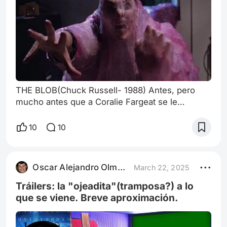
THE BLOB(Chuck Russell- 1988) Antes, pero
mucho antes que a Coralie Fargeat se le
ocurriera usar (y muy bien) los efectos de
maquillaje prácticos(por oposición al CGI), como
10
10
herramienta para exponer los terribles extremos
a los que se puede llegar por tratar de mantener
los “standards de belleza” en su magnífica La
Oscar Alejandro Olmedo
March 22, 2025
Sustancia, artistas y artesanos de este oficio ya
nos deleitaban con sus aplicacion
Tráilers: la "ojeadita"(tramposa?) a lo
que se viene. Breve aproximación.