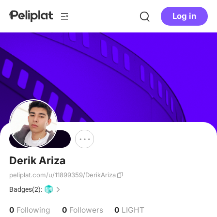
Log in
Follow
Derik Ariza
peliplat.com/u/11899359/DerikAriza
Badges(2):
0
0
0
Following
Followers
LIGHT