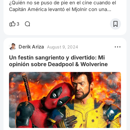
¿Quién no se puso de pie en el cine cuando el
Capitán América levantó el Mjolnir con una
facilidad pasmosa? Esa escena, sin duda, fue
uno de los puntos culminantes de Avengers:
3
Endgame y un momento que quedará grabado
en la memoria de todos los fanáticos del MCU.
Ver a Steve Rogers, ese soldado de Brooklyn
Derik Ariza
August 9, 2024
que siempre ha puesto el bien común por
encima de todo, empuñar el martillo de Thor fue
Un festín sangriento y divertido: Mi
como
opinión sobre Deadpool & Wolverine