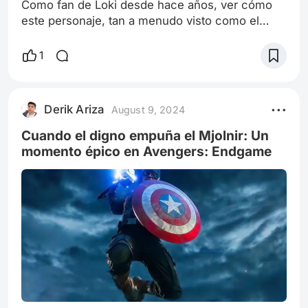
Como fan de Loki desde hace años, ver cómo
este personaje, tan a menudo visto como el
villano, se convertía en el héroe inesperado que
salvaba el multiverso fue una experiencia
1
realmente conmovedora. La escena en
cuestión, donde [describir la escena en detalle,
por ejemplo: Loki se enfrenta a Kang el
Derik Ariza
August 9, 2024
Conquistador en una batalla épica a través de
múltiples líneas temporales, utilizando su
Cuando el digno empuña el Mjolnir: Un
conocimie
momento épico en Avengers: Endgame