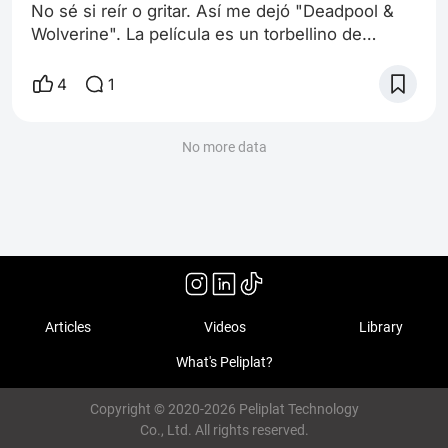
No sé si reír o gritar. Así me dejó "Deadpool &
Wolverine". La película es un torbellino de
violencia, humor negro y referencias a la cultura
pop que te mantiene pegado al asiento de
4
1
principio a fin. Si esperabas una historia
profunda y reflexiva, este no es tu filme. Pero si
buscas pasar un rato entretenido y
No more data
desenfadado, con dosis generosas de acción y
chistes que te harán soltar carcajadas, ¡en
Articles
Videos
Library
What's Peliplat?
Copyright © 2020-2026 Peliplat Technology
Co., Ltd. All rights reserved.