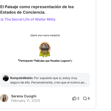
El Paisaje como representación de los
Estados de Conciencia.
The Secret Life of Walter Mitty
Rumpelstiltskin:
Por supuesto que sí, estoy muy
seguro de ello. Personalmente, creo que el motivo por
el cual un paisaje (ambientación) de una película puede
transportarnos a un estado de reflexión, se debe a la
peculiaridad de los hechos, es decir, los sucesos que
Serena Cuoghi
5
6
rodean al personaje y que a su vez, involucra el paisaje
February 11, 2025
o ambiente.Un ejemplo de ello, en la vida real sería el
siguiente; cuando éramos niños, y ocurría algún