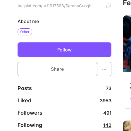
Fe
peliplat.com/u/11917568/SerenaCuoghi
About me
Other
Follow
...
Share
Posts
73
Liked
3953
Followers
491
Following
142