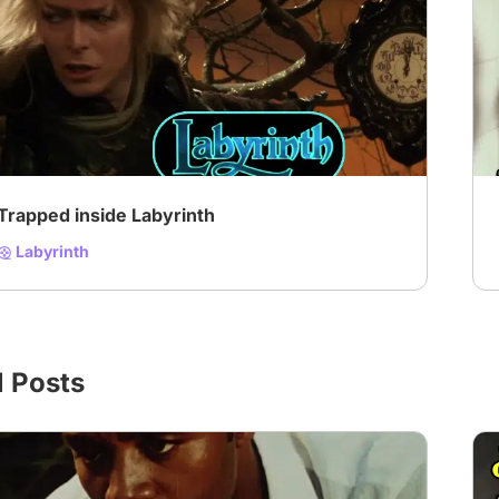
# My guilty pleasure on screen
# cult movies
# Cult
Trapped inside Labyrinth
Labyrinth
l Posts