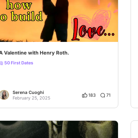
# The Character I Want to Date
A Valentine with Henry Roth.
50 First Dates
Serena Cuoghi
183
71
February 25, 2025