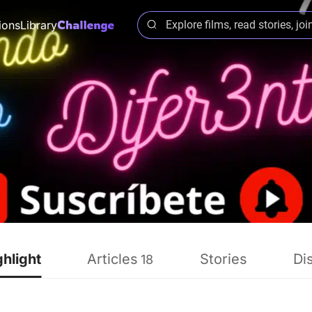
ions
Library
ghlight
Articles
Stories
Di
18