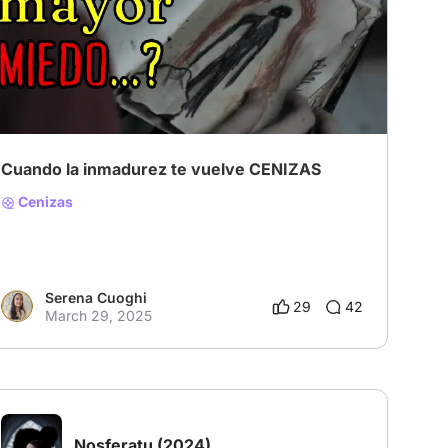
# Suspense
# Horror
Cuando la inmadurez te vuelve CENIZAS
Cenizas
Serena Cuoghi
29
42
March 29, 2025
Nosferatu
(2024)