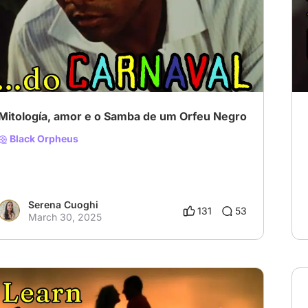
# Drama
# Romance
# reencarnação
Mitología, amor e o Samba de um Orfeu Negro
Black Orpheus
Serena Cuoghi
131
53
March 30, 2025